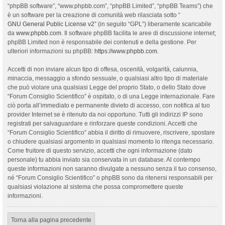
“phpBB software”, “www.phpbb.com”, “phpBB Limited”, “phpBB Teams”) che
è un software per la creazione di comunità web rilasciata sotto “
GNU General Public License v2
” (in seguito “GPL”) liberamente scaricabile
da
www.phpbb.com
. Il software phpBB facilita le aree di discussione internet;
phpBB Limited non è responsabile dei contenuti e della gestione. Per
ulteriori informazioni su phpBB:
https://www.phpbb.com
.
Accetti di non inviare alcun tipo di offesa, oscenità, volgarità, calunnia,
minaccia, messaggio a sfondo sessuale, o qualsiasi altro tipo di materiale
che può violare una qualsiasi Legge del proprio Stato, o dello Stato dove
“Forum Consiglio Scientifico” è ospitato, o di una Legge internazionale. Fare
ciò porta all’immediato e permanente divieto di accesso, con notifica al tuo
provider Internet se è ritenuto da noi opportuno. Tutti gli indirizzi IP sono
registrati per salvaguardare e rinforzare queste condizioni. Accetti che
“Forum Consiglio Scientifico” abbia il diritto di rimuovere, riscrivere, spostare
o chiudere qualsiasi argomento in qualsiasi momento lo ritenga necessario.
Come fruitore di questo servizio, accetti che ogni informazione (dato
personale) tu abbia inviato sia conservata in un database. Al contempo
queste informazioni non saranno divulgate a nessuno senza il tuo consenso,
né “Forum Consiglio Scientifico” o phpBB sono da ritenersi responsabili per
qualsiasi violazione al sistema che possa compromettere queste
informazioni.
Torna alla pagina precedente