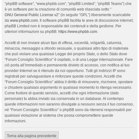
“phpBB software”, “www.phpbb.com”, “phpBB Limited”, “phpBB Teams”) che
è un software per la creazione di comunità web rilasciata sotto “
GNU General Public License v2
” (in seguito “GPL”) liberamente scaricabile
da
www.phpbb.com
. Il software phpBB facilita le aree di discussione internet;
phpBB Limited non è responsabile dei contenuti e della gestione. Per
ulteriori informazioni su phpBB:
https://www.phpbb.com
.
Accetti di non inviare alcun tipo di offesa, oscenità, volgarità, calunnia,
minaccia, messaggio a sfondo sessuale, o qualsiasi altro tipo di materiale
che può violare una qualsiasi Legge del proprio Stato, o dello Stato dove
“Forum Consiglio Scientifico” è ospitato, o di una Legge internazionale. Fare
ciò porta all’immediato e permanente divieto di accesso, con notifica al tuo
provider Internet se è ritenuto da noi opportuno. Tutti gli indirizzi IP sono
registrati per salvaguardare e rinforzare queste condizioni. Accetti che
“Forum Consiglio Scientifico” abbia il diritto di rimuovere, riscrivere, spostare
o chiudere qualsiasi argomento in qualsiasi momento lo ritenga necessario.
Come fruitore di questo servizio, accetti che ogni informazione (dato
personale) tu abbia inviato sia conservata in un database. Al contempo
queste informazioni non saranno divulgate a nessuno senza il tuo consenso,
né “Forum Consiglio Scientifico” o phpBB sono da ritenersi responsabili per
qualsiasi violazione al sistema che possa compromettere queste
informazioni.
Torna alla pagina precedente