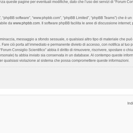
enza queste pagine per eventuali modifiche, dato che l’uso dei servizi di “Forum Con
oro”, “phpBB software”, “www.phpbb.com”, “phpBB Limited”, “phpBB Teams”) che è un s
cabile da
www.phpbb.com
. Il software phpBB facilita le aree di discussione interne
ia, minaccia, messaggio a sfondo sessuale, o qualsiasi altro tipo di materiale che pu
Fare ciò porta all’immediato e permanente divieto di accesso, con notifica al tuo prov
 “Forum Consiglio Scientifico” abbia il diritto di rimuovere, riscrivere, spostare o 
 personale) tu abbia inviato sia conservata in un database. Al contempo queste inf
per qualsiasi violazione al sistema che possa compromettere queste informazioni.
Ind