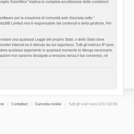
siglio Scientifico” implica la completa accettazione delle condizioni
oftware per la creazione di comunità web rilasciata sotto “
t; phpBB Limited non è responsabile dei contenuti e della gestione. Per
ò violare una qualsiasi Legge del proprio Stato, o dello Stato dove
ider Internet se è ritenuto da noi opportuno. Tutti gli indirizzi IP sono
chiudere qualsiasi argomento in qualsiasi momento lo ritenga necessario.
ormazioni non saranno divulgate a nessuno senza il tuo consenso, né
ice
Contattaci
Cancella cookie
Tutti gli orari sono
UTC+02:00