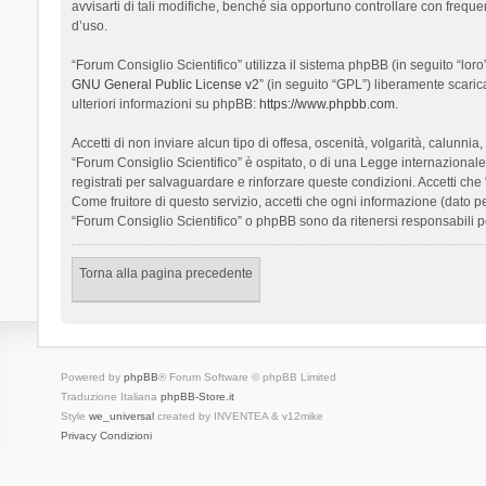
avvisarti di tali modifiche, benché sia opportuno controllare con frequ
d’uso.
“Forum Consiglio Scientifico” utilizza il sistema phpBB (in seguito “l
GNU General Public License v2
” (in seguito “GPL”) liberamente scari
ulteriori informazioni su phpBB:
https://www.phpbb.com
.
Accetti di non inviare alcun tipo di offesa, oscenità, volgarità, calunn
“Forum Consiglio Scientifico” è ospitato, o di una Legge internazionale. 
registrati per salvaguardare e rinforzare queste condizioni. Accetti che
Come fruitore di questo servizio, accetti che ogni informazione (dato
“Forum Consiglio Scientifico” o phpBB sono da ritenersi responsabili 
Torna alla pagina precedente
Powered by
phpBB
® Forum Software © phpBB Limited
Traduzione Italiana
phpBB-Store.it
Style
we_universal
created by INVENTEA & v12mike
Privacy
Condizioni