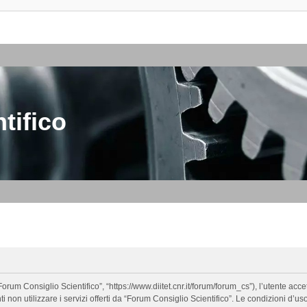
tifico
orum Consiglio Scientifico”, “https://www.diitet.cnr.it/forum/forum_cs”), l’utente ac
nti non utilizzare i servizi offerti da “Forum Consiglio Scientifico”. Le condizion