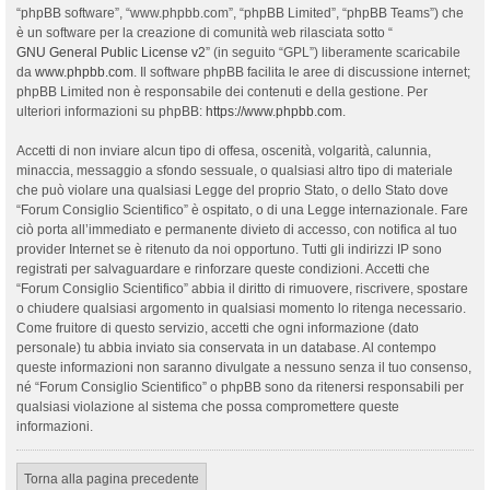
“phpBB software”, “www.phpbb.com”, “phpBB Limited”, “phpBB Teams”) che
è un software per la creazione di comunità web rilasciata sotto “
GNU General Public License v2
” (in seguito “GPL”) liberamente scaricabile
da
www.phpbb.com
. Il software phpBB facilita le aree di discussione internet;
phpBB Limited non è responsabile dei contenuti e della gestione. Per
ulteriori informazioni su phpBB:
https://www.phpbb.com
.
Accetti di non inviare alcun tipo di offesa, oscenità, volgarità, calunnia,
minaccia, messaggio a sfondo sessuale, o qualsiasi altro tipo di materiale
che può violare una qualsiasi Legge del proprio Stato, o dello Stato dove
“Forum Consiglio Scientifico” è ospitato, o di una Legge internazionale. Fare
ciò porta all’immediato e permanente divieto di accesso, con notifica al tuo
provider Internet se è ritenuto da noi opportuno. Tutti gli indirizzi IP sono
registrati per salvaguardare e rinforzare queste condizioni. Accetti che
“Forum Consiglio Scientifico” abbia il diritto di rimuovere, riscrivere, spostare
o chiudere qualsiasi argomento in qualsiasi momento lo ritenga necessario.
Come fruitore di questo servizio, accetti che ogni informazione (dato
personale) tu abbia inviato sia conservata in un database. Al contempo
queste informazioni non saranno divulgate a nessuno senza il tuo consenso,
né “Forum Consiglio Scientifico” o phpBB sono da ritenersi responsabili per
qualsiasi violazione al sistema che possa compromettere queste
informazioni.
Torna alla pagina precedente