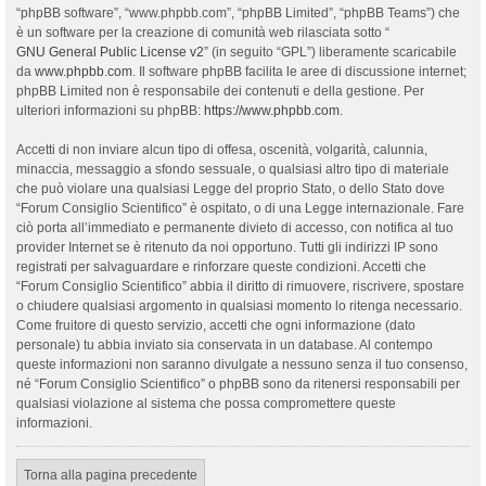
“phpBB software”, “www.phpbb.com”, “phpBB Limited”, “phpBB Teams”) che
è un software per la creazione di comunità web rilasciata sotto “
GNU General Public License v2
” (in seguito “GPL”) liberamente scaricabile
da
www.phpbb.com
. Il software phpBB facilita le aree di discussione internet;
phpBB Limited non è responsabile dei contenuti e della gestione. Per
ulteriori informazioni su phpBB:
https://www.phpbb.com
.
Accetti di non inviare alcun tipo di offesa, oscenità, volgarità, calunnia,
minaccia, messaggio a sfondo sessuale, o qualsiasi altro tipo di materiale
che può violare una qualsiasi Legge del proprio Stato, o dello Stato dove
“Forum Consiglio Scientifico” è ospitato, o di una Legge internazionale. Fare
ciò porta all’immediato e permanente divieto di accesso, con notifica al tuo
provider Internet se è ritenuto da noi opportuno. Tutti gli indirizzi IP sono
registrati per salvaguardare e rinforzare queste condizioni. Accetti che
“Forum Consiglio Scientifico” abbia il diritto di rimuovere, riscrivere, spostare
o chiudere qualsiasi argomento in qualsiasi momento lo ritenga necessario.
Come fruitore di questo servizio, accetti che ogni informazione (dato
personale) tu abbia inviato sia conservata in un database. Al contempo
queste informazioni non saranno divulgate a nessuno senza il tuo consenso,
né “Forum Consiglio Scientifico” o phpBB sono da ritenersi responsabili per
qualsiasi violazione al sistema che possa compromettere queste
informazioni.
Torna alla pagina precedente