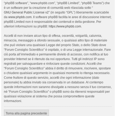
“phpBB software”, “www.phpbb.com”, “phpBB Limited”, “phpBB Teams”) che
è un software per la creazione di comunità web rilasciata sotto “
GNU General Public License v2
” (in seguito “GPL”) liberamente scaricabile
da
www.phpbb.com
. Il software phpBB facilita le aree di discussione internet;
phpBB Limited non è responsabile dei contenuti e della gestione. Per
ulteriori informazioni su phpBB:
https://www.phpbb.com
.
Accetti di non inviare alcun tipo di offesa, oscenità, volgarità, calunnia,
minaccia, messaggio a sfondo sessuale, o qualsiasi altro tipo di materiale
che può violare una qualsiasi Legge del proprio Stato, o dello Stato dove
“Forum Consiglio Scientifico” è ospitato, o di una Legge internazionale. Fare
ciò porta all’immediato e permanente divieto di accesso, con notifica al tuo
provider Internet se è ritenuto da noi opportuno. Tutti gli indirizzi IP sono
registrati per salvaguardare e rinforzare queste condizioni. Accetti che
“Forum Consiglio Scientifico” abbia il diritto di rimuovere, riscrivere, spostare
o chiudere qualsiasi argomento in qualsiasi momento lo ritenga necessario.
Come fruitore di questo servizio, accetti che ogni informazione (dato
personale) tu abbia inviato sia conservata in un database. Al contempo
queste informazioni non saranno divulgate a nessuno senza il tuo consenso,
né “Forum Consiglio Scientifico” o phpBB sono da ritenersi responsabili per
qualsiasi violazione al sistema che possa compromettere queste
informazioni.
Torna alla pagina precedente