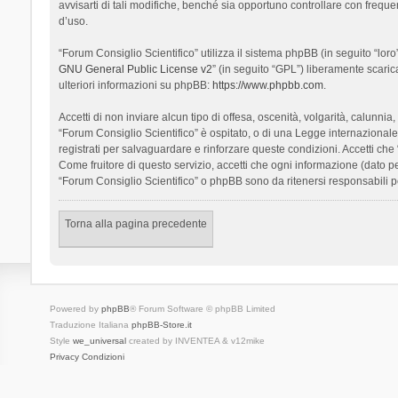
avvisarti di tali modifiche, benché sia opportuno controllare con frequ
d’uso.
“Forum Consiglio Scientifico” utilizza il sistema phpBB (in seguito “l
GNU General Public License v2
” (in seguito “GPL”) liberamente scari
ulteriori informazioni su phpBB:
https://www.phpbb.com
.
Accetti di non inviare alcun tipo di offesa, oscenità, volgarità, calunn
“Forum Consiglio Scientifico” è ospitato, o di una Legge internazionale. 
registrati per salvaguardare e rinforzare queste condizioni. Accetti che
Come fruitore di questo servizio, accetti che ogni informazione (dato
“Forum Consiglio Scientifico” o phpBB sono da ritenersi responsabili 
Torna alla pagina precedente
Powered by
phpBB
® Forum Software © phpBB Limited
Traduzione Italiana
phpBB-Store.it
Style
we_universal
created by INVENTEA & v12mike
Privacy
Condizioni