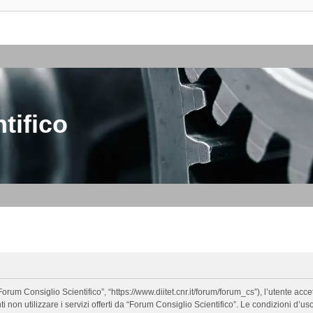
tifico
orum Consiglio Scientifico”, “https://www.diitet.cnr.it/forum/forum_cs”), l’utente ac
nti non utilizzare i servizi offerti da “Forum Consiglio Scientifico”. Le condizion