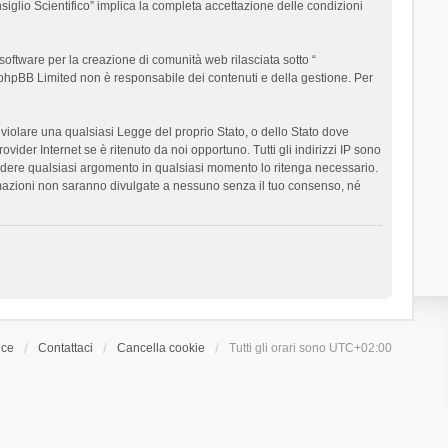
siglio Scientifico” implica la completa accettazione delle condizioni
oftware per la creazione di comunità web rilasciata sotto “
t; phpBB Limited non è responsabile dei contenuti e della gestione. Per
ò violare una qualsiasi Legge del proprio Stato, o dello Stato dove
ider Internet se è ritenuto da noi opportuno. Tutti gli indirizzi IP sono
chiudere qualsiasi argomento in qualsiasi momento lo ritenga necessario.
ormazioni non saranno divulgate a nessuno senza il tuo consenso, né
ice
Contattaci
Cancella cookie
Tutti gli orari sono
UTC+02:00