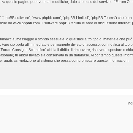
enza queste pagine per eventuali modifiche, dato che l’uso dei servizi di “Forum Con
oro”, “phpBB software”, “www.phpbb.com”, “phpBB Limited”, “phpBB Teams”) che è un s
cabile da
www.phpbb.com
. Il software phpBB facilita le aree di discussione interne
ia, minaccia, messaggio a sfondo sessuale, o qualsiasi altro tipo di materiale che pu
Fare ciò porta all’immediato e permanente divieto di accesso, con notifica al tuo prov
 “Forum Consiglio Scientifico” abbia il diritto di rimuovere, riscrivere, spostare o 
 personale) tu abbia inviato sia conservata in un database. Al contempo queste inf
per qualsiasi violazione al sistema che possa compromettere queste informazioni.
Ind