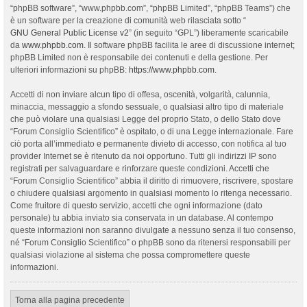
“phpBB software”, “www.phpbb.com”, “phpBB Limited”, “phpBB Teams”) che
è un software per la creazione di comunità web rilasciata sotto “
GNU General Public License v2
” (in seguito “GPL”) liberamente scaricabile
da
www.phpbb.com
. Il software phpBB facilita le aree di discussione internet;
phpBB Limited non è responsabile dei contenuti e della gestione. Per
ulteriori informazioni su phpBB:
https://www.phpbb.com
.
Accetti di non inviare alcun tipo di offesa, oscenità, volgarità, calunnia,
minaccia, messaggio a sfondo sessuale, o qualsiasi altro tipo di materiale
che può violare una qualsiasi Legge del proprio Stato, o dello Stato dove
“Forum Consiglio Scientifico” è ospitato, o di una Legge internazionale. Fare
ciò porta all’immediato e permanente divieto di accesso, con notifica al tuo
provider Internet se è ritenuto da noi opportuno. Tutti gli indirizzi IP sono
registrati per salvaguardare e rinforzare queste condizioni. Accetti che
“Forum Consiglio Scientifico” abbia il diritto di rimuovere, riscrivere, spostare
o chiudere qualsiasi argomento in qualsiasi momento lo ritenga necessario.
Come fruitore di questo servizio, accetti che ogni informazione (dato
personale) tu abbia inviato sia conservata in un database. Al contempo
queste informazioni non saranno divulgate a nessuno senza il tuo consenso,
né “Forum Consiglio Scientifico” o phpBB sono da ritenersi responsabili per
qualsiasi violazione al sistema che possa compromettere queste
informazioni.
Torna alla pagina precedente