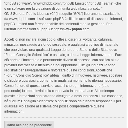
“phpBB software”, “www.phpbb.com”, “phpBB Limited”, “phpBB Teams”) che
è un software per la creazione di comunità web rilasciata sotto “
GNU General Public License v2
” (in seguito “GPL”) liberamente scaricabile
da
www.phpbb.com
. Il software phpBB facilita le aree di discussione internet;
phpBB Limited non è responsabile dei contenuti e della gestione. Per
ulteriori informazioni su phpBB:
https://www.phpbb.com
.
Accetti di non inviare alcun tipo di offesa, oscenità, volgarità, calunnia,
minaccia, messaggio a sfondo sessuale, o qualsiasi altro tipo di materiale
che può violare una qualsiasi Legge del proprio Stato, o dello Stato dove
“Forum Consiglio Scientifico” è ospitato, o di una Legge internazionale. Fare
ciò porta all’immediato e permanente divieto di accesso, con notifica al tuo
provider Internet se è ritenuto da noi opportuno. Tutti gli indirizzi IP sono
registrati per salvaguardare e rinforzare queste condizioni. Accetti che
“Forum Consiglio Scientifico” abbia il diritto di rimuovere, riscrivere, spostare
o chiudere qualsiasi argomento in qualsiasi momento lo ritenga necessario.
Come fruitore di questo servizio, accetti che ogni informazione (dato
personale) tu abbia inviato sia conservata in un database. Al contempo
queste informazioni non saranno divulgate a nessuno senza il tuo consenso,
né “Forum Consiglio Scientifico” o phpBB sono da ritenersi responsabili per
qualsiasi violazione al sistema che possa compromettere queste
informazioni.
Torna alla pagina precedente