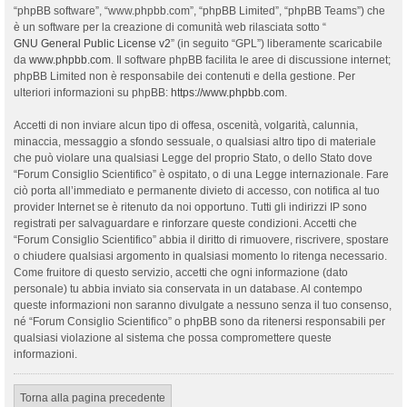
“phpBB software”, “www.phpbb.com”, “phpBB Limited”, “phpBB Teams”) che
è un software per la creazione di comunità web rilasciata sotto “
GNU General Public License v2
” (in seguito “GPL”) liberamente scaricabile
da
www.phpbb.com
. Il software phpBB facilita le aree di discussione internet;
phpBB Limited non è responsabile dei contenuti e della gestione. Per
ulteriori informazioni su phpBB:
https://www.phpbb.com
.
Accetti di non inviare alcun tipo di offesa, oscenità, volgarità, calunnia,
minaccia, messaggio a sfondo sessuale, o qualsiasi altro tipo di materiale
che può violare una qualsiasi Legge del proprio Stato, o dello Stato dove
“Forum Consiglio Scientifico” è ospitato, o di una Legge internazionale. Fare
ciò porta all’immediato e permanente divieto di accesso, con notifica al tuo
provider Internet se è ritenuto da noi opportuno. Tutti gli indirizzi IP sono
registrati per salvaguardare e rinforzare queste condizioni. Accetti che
“Forum Consiglio Scientifico” abbia il diritto di rimuovere, riscrivere, spostare
o chiudere qualsiasi argomento in qualsiasi momento lo ritenga necessario.
Come fruitore di questo servizio, accetti che ogni informazione (dato
personale) tu abbia inviato sia conservata in un database. Al contempo
queste informazioni non saranno divulgate a nessuno senza il tuo consenso,
né “Forum Consiglio Scientifico” o phpBB sono da ritenersi responsabili per
qualsiasi violazione al sistema che possa compromettere queste
informazioni.
Torna alla pagina precedente