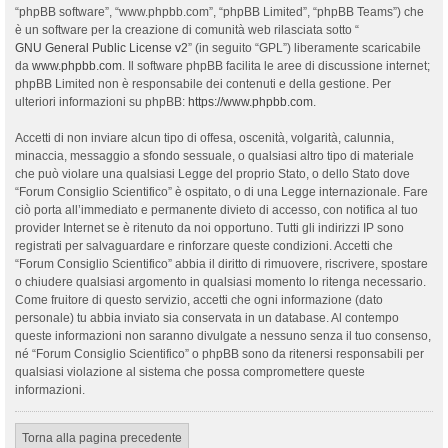
“phpBB software”, “www.phpbb.com”, “phpBB Limited”, “phpBB Teams”) che
è un software per la creazione di comunità web rilasciata sotto “
GNU General Public License v2
” (in seguito “GPL”) liberamente scaricabile
da
www.phpbb.com
. Il software phpBB facilita le aree di discussione internet;
phpBB Limited non è responsabile dei contenuti e della gestione. Per
ulteriori informazioni su phpBB:
https://www.phpbb.com
.
Accetti di non inviare alcun tipo di offesa, oscenità, volgarità, calunnia,
minaccia, messaggio a sfondo sessuale, o qualsiasi altro tipo di materiale
che può violare una qualsiasi Legge del proprio Stato, o dello Stato dove
“Forum Consiglio Scientifico” è ospitato, o di una Legge internazionale. Fare
ciò porta all’immediato e permanente divieto di accesso, con notifica al tuo
provider Internet se è ritenuto da noi opportuno. Tutti gli indirizzi IP sono
registrati per salvaguardare e rinforzare queste condizioni. Accetti che
“Forum Consiglio Scientifico” abbia il diritto di rimuovere, riscrivere, spostare
o chiudere qualsiasi argomento in qualsiasi momento lo ritenga necessario.
Come fruitore di questo servizio, accetti che ogni informazione (dato
personale) tu abbia inviato sia conservata in un database. Al contempo
queste informazioni non saranno divulgate a nessuno senza il tuo consenso,
né “Forum Consiglio Scientifico” o phpBB sono da ritenersi responsabili per
qualsiasi violazione al sistema che possa compromettere queste
informazioni.
Torna alla pagina precedente