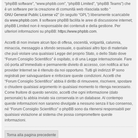
“phpBB software”, “www.phpbb.com”, “phpBB Limited”, “phpBB Teams”) che
è un software per la creazione di comunità web rilasciata sotto “
GNU General Public License v2
” (in seguito “GPL”) liberamente scaricabile
da
www.phpbb.com
. Il software phpBB facilita le aree di discussione internet;
phpBB Limited non è responsabile dei contenuti e della gestione. Per
ulteriori informazioni su phpBB:
https://www.phpbb.com
.
Accetti di non inviare alcun tipo di offesa, oscenità, volgarità, calunnia,
minaccia, messaggio a sfondo sessuale, o qualsiasi altro tipo di materiale
che può violare una qualsiasi Legge del proprio Stato, o dello Stato dove
“Forum Consiglio Scientifico” è ospitato, o di una Legge internazionale. Fare
ciò porta all’immediato e permanente divieto di accesso, con notifica al tuo
provider Internet se è ritenuto da noi opportuno. Tutti gli indirizzi IP sono
registrati per salvaguardare e rinforzare queste condizioni. Accetti che
“Forum Consiglio Scientifico” abbia il diritto di rimuovere, riscrivere, spostare
o chiudere qualsiasi argomento in qualsiasi momento lo ritenga necessario.
Come fruitore di questo servizio, accetti che ogni informazione (dato
personale) tu abbia inviato sia conservata in un database. Al contempo
queste informazioni non saranno divulgate a nessuno senza il tuo consenso,
né “Forum Consiglio Scientifico” o phpBB sono da ritenersi responsabili per
qualsiasi violazione al sistema che possa compromettere queste
informazioni.
Torna alla pagina precedente