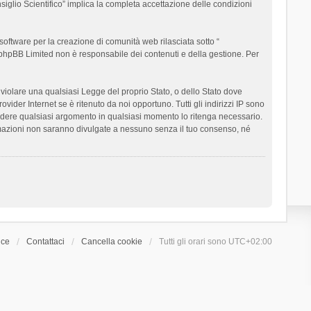
siglio Scientifico” implica la completa accettazione delle condizioni
oftware per la creazione di comunità web rilasciata sotto “
t; phpBB Limited non è responsabile dei contenuti e della gestione. Per
ò violare una qualsiasi Legge del proprio Stato, o dello Stato dove
ider Internet se è ritenuto da noi opportuno. Tutti gli indirizzi IP sono
chiudere qualsiasi argomento in qualsiasi momento lo ritenga necessario.
ormazioni non saranno divulgate a nessuno senza il tuo consenso, né
ice
Contattaci
Cancella cookie
Tutti gli orari sono
UTC+02:00