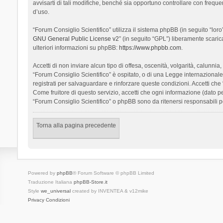
avvisarti di tali modifiche, benché sia opportuno controllare con frequ
d’uso.
“Forum Consiglio Scientifico” utilizza il sistema phpBB (in seguito “l
GNU General Public License v2
” (in seguito “GPL”) liberamente scari
ulteriori informazioni su phpBB:
https://www.phpbb.com
.
Accetti di non inviare alcun tipo di offesa, oscenità, volgarità, calunn
“Forum Consiglio Scientifico” è ospitato, o di una Legge internazionale. 
registrati per salvaguardare e rinforzare queste condizioni. Accetti che
Come fruitore di questo servizio, accetti che ogni informazione (dato
“Forum Consiglio Scientifico” o phpBB sono da ritenersi responsabili 
Torna alla pagina precedente
Powered by
phpBB
® Forum Software © phpBB Limited
Traduzione Italiana
phpBB-Store.it
Style
we_universal
created by INVENTEA & v12mike
Privacy
Condizioni