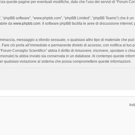
enza queste pagine per eventuali modifiche, dato che l’uso dei servizi di “Forum Con
oro”, “phpBB software”, “www.phpbb.com”, “phpBB Limited”, “phpBB Teams”) che è un s
cabile da
www.phpbb.com
. Il software phpBB facilita le aree di discussione interne
ia, minaccia, messaggio a sfondo sessuale, o qualsiasi altro tipo di materiale che pu
Fare ciò porta all’immediato e permanente divieto di accesso, con notifica al tuo prov
 “Forum Consiglio Scientifico” abbia il diritto di rimuovere, riscrivere, spostare o 
 personale) tu abbia inviato sia conservata in un database. Al contempo queste inf
per qualsiasi violazione al sistema che possa compromettere queste informazioni.
Ind