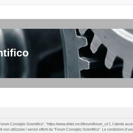
tifico
orum Consiglio Scientifico”, “https://www.diitet.cnr.it/forum/forum_cs”), l’utente ac
nti non utilizzare i servizi offerti da “Forum Consiglio Scientifico”. Le condizion