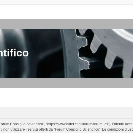
tifico
orum Consiglio Scientifico”, “https://www.diitet.cnr.it/forum/forum_cs”), l’utente ac
nti non utilizzare i servizi offerti da “Forum Consiglio Scientifico”. Le condizion