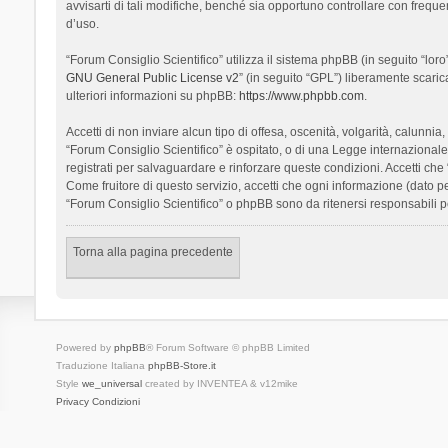
avvisarti di tali modifiche, benché sia opportuno controllare con frequ
d’uso.
“Forum Consiglio Scientifico” utilizza il sistema phpBB (in seguito “l
GNU General Public License v2
” (in seguito “GPL”) liberamente scari
ulteriori informazioni su phpBB:
https://www.phpbb.com
.
Accetti di non inviare alcun tipo di offesa, oscenità, volgarità, calunn
“Forum Consiglio Scientifico” è ospitato, o di una Legge internazionale. 
registrati per salvaguardare e rinforzare queste condizioni. Accetti che
Come fruitore di questo servizio, accetti che ogni informazione (dato
“Forum Consiglio Scientifico” o phpBB sono da ritenersi responsabili 
Torna alla pagina precedente
Powered by
phpBB
® Forum Software © phpBB Limited
Traduzione Italiana
phpBB-Store.it
Style
we_universal
created by INVENTEA & v12mike
Privacy
Condizioni