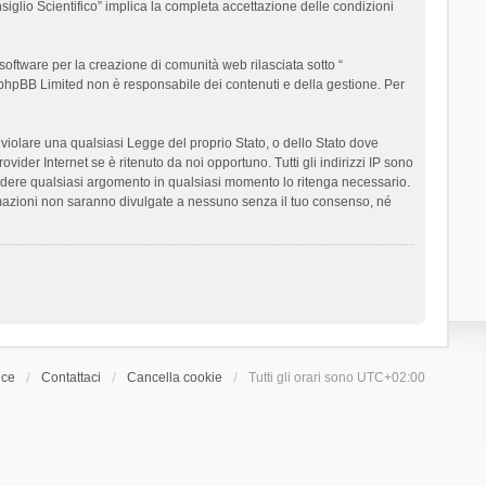
siglio Scientifico” implica la completa accettazione delle condizioni
oftware per la creazione di comunità web rilasciata sotto “
t; phpBB Limited non è responsabile dei contenuti e della gestione. Per
ò violare una qualsiasi Legge del proprio Stato, o dello Stato dove
ider Internet se è ritenuto da noi opportuno. Tutti gli indirizzi IP sono
chiudere qualsiasi argomento in qualsiasi momento lo ritenga necessario.
ormazioni non saranno divulgate a nessuno senza il tuo consenso, né
ice
Contattaci
Cancella cookie
Tutti gli orari sono
UTC+02:00