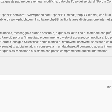
enza queste pagine per eventuali modifiche, dato che l’uso dei servizi di “Forum Con
oro”, “phpBB software”, “www.phpbb.com”, “phpBB Limited”, “phpBB Teams”) che è un s
cabile da
www.phpbb.com
. Il software phpBB facilita le aree di discussione interne
ia, minaccia, messaggio a sfondo sessuale, o qualsiasi altro tipo di materiale che pu
Fare ciò porta all’immediato e permanente divieto di accesso, con notifica al tuo prov
 “Forum Consiglio Scientifico” abbia il diritto di rimuovere, riscrivere, spostare o 
 personale) tu abbia inviato sia conservata in un database. Al contempo queste inf
per qualsiasi violazione al sistema che possa compromettere queste informazioni.
Ind