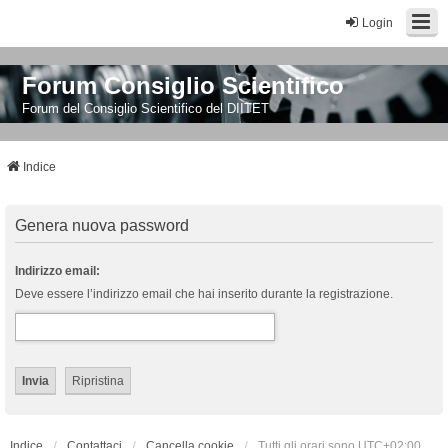
Login
Forum Consiglio Scientifico
Forum del Consiglio Scientifico del DIITET
Indice
Genera nuova password
Indirizzo email:
Deve essere l’indirizzo email che hai inserito durante la registrazione.
Indice
Contattaci
Cancella cookie
Tutti gli orari sono
UTC+02:00