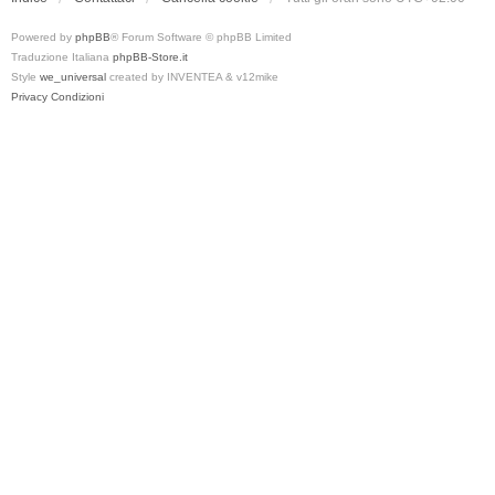
Powered by
phpBB
® Forum Software © phpBB Limited
Traduzione Italiana
phpBB-Store.it
Style
we_universal
created by INVENTEA & v12mike
Privacy
Condizioni