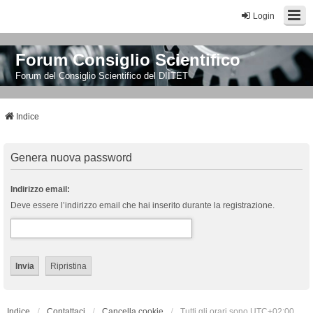
Login
Forum Consiglio Scientifico
Forum del Consiglio Scientifico del DIITET
Indice
Genera nuova password
Indirizzo email:
Deve essere l’indirizzo email che hai inserito durante la registrazione.
Indice
Contattaci
Cancella cookie
Tutti gli orari sono
UTC+02:00