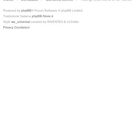
Powered by
phpBB
® Forum Software © phpBB Limited
Traduzione Italiana
phpBB-Store.it
Style
we_universal
created by INVENTEA & v12mike
Privacy
Condizioni