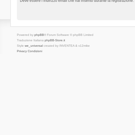
Deve essere l’indirizzo email che hai inserito durante la registrazione.
Powered by
phpBB
® Forum Software © phpBB Limited
Traduzione Italiana
phpBB-Store.it
Style
we_universal
created by INVENTEA & v12mike
Privacy
Condizioni