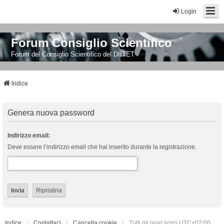
Login
Forum Consiglio Scientifico
Forum del Consiglio Scientifico del DIITET
Indice
Genera nuova password
Indirizzo email:
Deve essere l’indirizzo email che hai inserito durante la registrazione.
Indice
Contattaci
Cancella cookie
Tutti gli orari sono
UTC+02:00