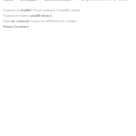
Powered by
phpBB
® Forum Software © phpBB Limited
Traduzione Italiana
phpBB-Store.it
Style
we_universal
created by INVENTEA & v12mike
Privacy
Condizioni