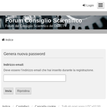
Login
Forum Consiglio Scientifico
Forum del Consiglio Scientifico del DIITET
Indice
Genera nuova password
Indirizzo email:
Deve essere l’indirizzo email che hai inserito durante la registrazione.
Indice
Contattaci
Cancella cookie
Tutti gli orari sono
UTC+02:00