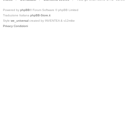
Powered by
phpBB
® Forum Software © phpBB Limited
Traduzione Italiana
phpBB-Store.it
Style
we_universal
created by INVENTEA & v12mike
Privacy
Condizioni