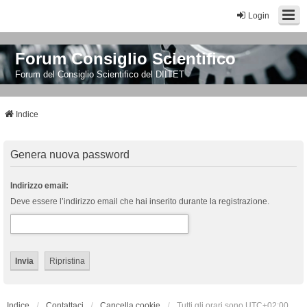
Login
Forum Consiglio Scientifico
Forum del Consiglio Scientifico del DIITET
Indice
Genera nuova password
Indirizzo email:
Deve essere l’indirizzo email che hai inserito durante la registrazione.
Indice
Contattaci
Cancella cookie
Tutti gli orari sono
UTC+02:00