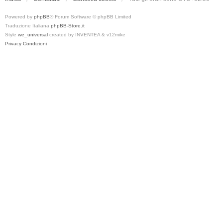
Powered by
phpBB
® Forum Software © phpBB Limited
Traduzione Italiana
phpBB-Store.it
Style
we_universal
created by INVENTEA & v12mike
Privacy
Condizioni