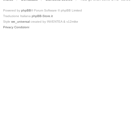
Powered by
phpBB
® Forum Software © phpBB Limited
Traduzione Italiana
phpBB-Store.it
Style
we_universal
created by INVENTEA & v12mike
Privacy
Condizioni