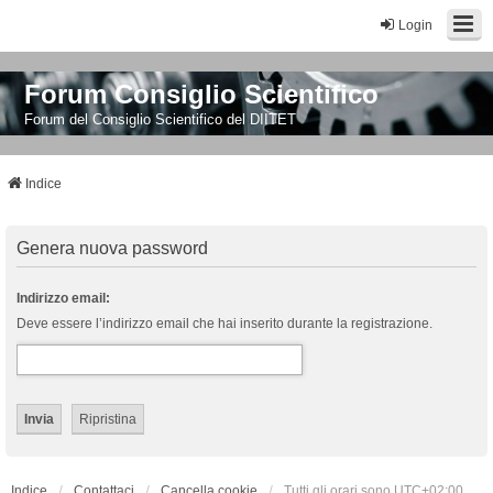
Login
Forum Consiglio Scientifico
Forum del Consiglio Scientifico del DIITET
Indice
Genera nuova password
Indirizzo email:
Deve essere l’indirizzo email che hai inserito durante la registrazione.
Indice
Contattaci
Cancella cookie
Tutti gli orari sono
UTC+02:00