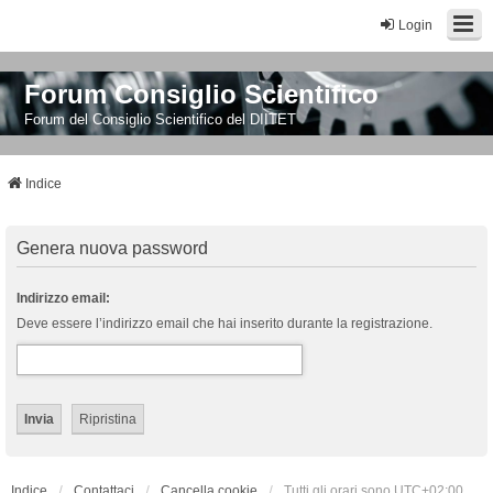
Login
Forum Consiglio Scientifico
Forum del Consiglio Scientifico del DIITET
Indice
Genera nuova password
Indirizzo email:
Deve essere l’indirizzo email che hai inserito durante la registrazione.
Indice
Contattaci
Cancella cookie
Tutti gli orari sono
UTC+02:00