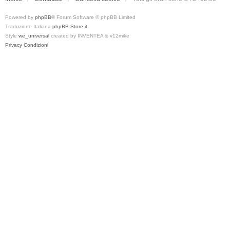
Powered by
phpBB
® Forum Software © phpBB Limited
Traduzione Italiana
phpBB-Store.it
Style
we_universal
created by INVENTEA & v12mike
Privacy
Condizioni