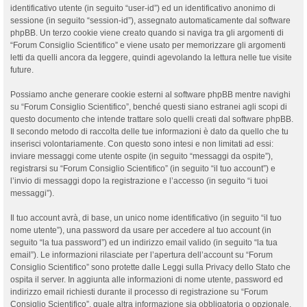
identificativo utente (in seguito “user-id”) ed un identificativo anonimo di
sessione (in seguito “session-id”), assegnato automaticamente dal software
phpBB. Un terzo cookie viene creato quando si naviga tra gli argomenti di
“Forum Consiglio Scientifico” e viene usato per memorizzare gli argomenti
letti da quelli ancora da leggere, quindi agevolando la lettura nelle tue visite
future.
Possiamo anche generare cookie esterni al software phpBB mentre navighi
su “Forum Consiglio Scientifico”, benché questi siano estranei agli scopi di
questo documento che intende trattare solo quelli creati dal software phpBB.
Il secondo metodo di raccolta delle tue informazioni è dato da quello che tu
inserisci volontariamente. Con questo sono intesi e non limitati ad essi:
inviare messaggi come utente ospite (in seguito “messaggi da ospite”),
registrarsi su “Forum Consiglio Scientifico” (in seguito “il tuo account”) e
l’invio di messaggi dopo la registrazione e l’accesso (in seguito “i tuoi
messaggi”).
Il tuo account avrà, di base, un unico nome identificativo (in seguito “il tuo
nome utente”), una password da usare per accedere al tuo account (in
seguito “la tua password”) ed un indirizzo email valido (in seguito “la tua
email”). Le informazioni rilasciate per l’apertura dell’account su “Forum
Consiglio Scientifico” sono protette dalle Leggi sulla Privacy dello Stato che
ospita il server. In aggiunta alle informazioni di nome utente, password ed
indirizzo email richiesti durante il processo di registrazione su “Forum
Consiglio Scientifico”, quale altra informazione sia obbligatoria o opzionale,