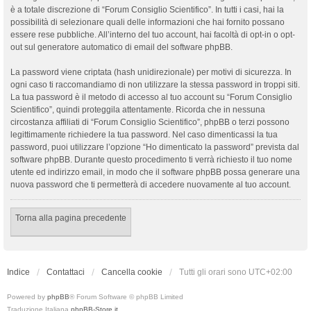
è a totale discrezione di “Forum Consiglio Scientifico”. In tutti i casi, hai la
possibilità di selezionare quali delle informazioni che hai fornito possano
essere rese pubbliche. All’interno del tuo account, hai facoltà di opt-in o opt-
out sul generatore automatico di email del software phpBB.
La password viene criptata (hash unidirezionale) per motivi di sicurezza. In
ogni caso ti raccomandiamo di non utilizzare la stessa password in troppi siti.
La tua password è il metodo di accesso al tuo account su “Forum Consiglio
Scientifico”, quindi proteggila attentamente. Ricorda che in nessuna
circostanza affiliati di “Forum Consiglio Scientifico”, phpBB o terzi possono
legittimamente richiedere la tua password. Nel caso dimenticassi la tua
password, puoi utilizzare l’opzione “Ho dimenticato la password” prevista dal
software phpBB. Durante questo procedimento ti verrà richiesto il tuo nome
utente ed indirizzo email, in modo che il software phpBB possa generare una
nuova password che ti permetterà di accedere nuovamente al tuo account.
Torna alla pagina precedente
Indice
Contattaci
Cancella cookie
Tutti gli orari sono
UTC+02:00
Powered by
phpBB
® Forum Software © phpBB Limited
Traduzione Italiana
phpBB-Store.it