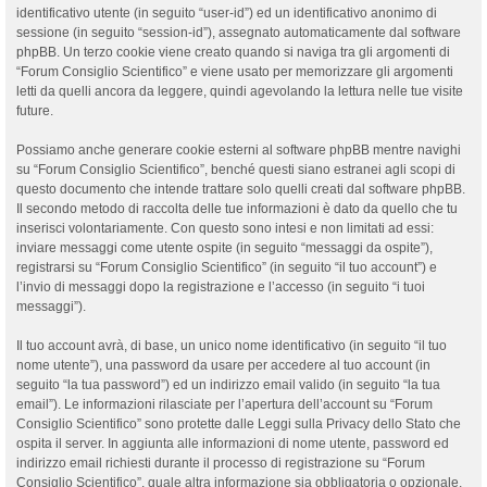
identificativo utente (in seguito “user-id”) ed un identificativo anonimo di
sessione (in seguito “session-id”), assegnato automaticamente dal software
phpBB. Un terzo cookie viene creato quando si naviga tra gli argomenti di
“Forum Consiglio Scientifico” e viene usato per memorizzare gli argomenti
letti da quelli ancora da leggere, quindi agevolando la lettura nelle tue visite
future.
Possiamo anche generare cookie esterni al software phpBB mentre navighi
su “Forum Consiglio Scientifico”, benché questi siano estranei agli scopi di
questo documento che intende trattare solo quelli creati dal software phpBB.
Il secondo metodo di raccolta delle tue informazioni è dato da quello che tu
inserisci volontariamente. Con questo sono intesi e non limitati ad essi:
inviare messaggi come utente ospite (in seguito “messaggi da ospite”),
registrarsi su “Forum Consiglio Scientifico” (in seguito “il tuo account”) e
l’invio di messaggi dopo la registrazione e l’accesso (in seguito “i tuoi
messaggi”).
Il tuo account avrà, di base, un unico nome identificativo (in seguito “il tuo
nome utente”), una password da usare per accedere al tuo account (in
seguito “la tua password”) ed un indirizzo email valido (in seguito “la tua
email”). Le informazioni rilasciate per l’apertura dell’account su “Forum
Consiglio Scientifico” sono protette dalle Leggi sulla Privacy dello Stato che
ospita il server. In aggiunta alle informazioni di nome utente, password ed
indirizzo email richiesti durante il processo di registrazione su “Forum
Consiglio Scientifico”, quale altra informazione sia obbligatoria o opzionale,