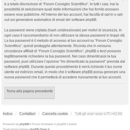
è a totale discrezione di “Forum Consiglio Scientifico”. In tutti i casi, hai la
possibilità di selezionare quali delle informazioni che hai fornito possano
essere rese pubbliche. All’interno del tuo account, hai facoltà di opt-in o opt-
out sul generatore automatico di email del software phpBB.
La password viene criptata (hash unidirezionale) per motivi di sicurezza. In
ogni caso ti raccomandiamo di non utilizzare la stessa password in troppi siti.
La tua password è il metodo di accesso al tuo account su “Forum Consiglio
Scientifico”, quindi proteggila attentamente. Ricorda che in nessuna
circostanza affiliati di “Forum Consiglio Scientifico”, phpBB o terzi possono
legittimamente richiedere la tua password. Nel caso dimenticassi la tua
password, puoi utilizzare l’opzione “Ho dimenticato la password” prevista dal
software phpBB. Durante questo procedimento ti verrà richiesto il tuo nome
utente ed indirizzo email, in modo che il software phpBB possa generare una
nuova password che ti permetterà di accedere nuovamente al tuo account.
Torna alla pagina precedente
Indice
Contattaci
Cancella cookie
Tutti gli orari sono
UTC+02:00
Powered by
phpBB
® Forum Software © phpBB Limited
Traduzione Italiana
phpBB-Store.it