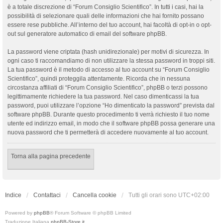
è a totale discrezione di “Forum Consiglio Scientifico”. In tutti i casi, hai la
possibilità di selezionare quali delle informazioni che hai fornito possano
essere rese pubbliche. All’interno del tuo account, hai facoltà di opt-in o opt-
out sul generatore automatico di email del software phpBB.
La password viene criptata (hash unidirezionale) per motivi di sicurezza. In
ogni caso ti raccomandiamo di non utilizzare la stessa password in troppi siti.
La tua password è il metodo di accesso al tuo account su “Forum Consiglio
Scientifico”, quindi proteggila attentamente. Ricorda che in nessuna
circostanza affiliati di “Forum Consiglio Scientifico”, phpBB o terzi possono
legittimamente richiedere la tua password. Nel caso dimenticassi la tua
password, puoi utilizzare l’opzione “Ho dimenticato la password” prevista dal
software phpBB. Durante questo procedimento ti verrà richiesto il tuo nome
utente ed indirizzo email, in modo che il software phpBB possa generare una
nuova password che ti permetterà di accedere nuovamente al tuo account.
Torna alla pagina precedente
Indice
Contattaci
Cancella cookie
Tutti gli orari sono
UTC+02:00
Powered by
phpBB
® Forum Software © phpBB Limited
Traduzione Italiana
phpBB-Store.it