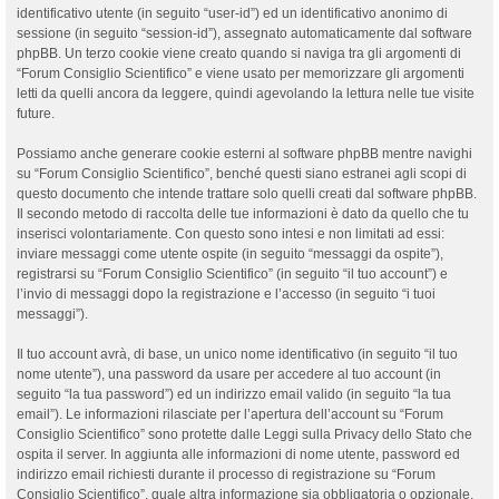
identificativo utente (in seguito “user-id”) ed un identificativo anonimo di
sessione (in seguito “session-id”), assegnato automaticamente dal software
phpBB. Un terzo cookie viene creato quando si naviga tra gli argomenti di
“Forum Consiglio Scientifico” e viene usato per memorizzare gli argomenti
letti da quelli ancora da leggere, quindi agevolando la lettura nelle tue visite
future.
Possiamo anche generare cookie esterni al software phpBB mentre navighi
su “Forum Consiglio Scientifico”, benché questi siano estranei agli scopi di
questo documento che intende trattare solo quelli creati dal software phpBB.
Il secondo metodo di raccolta delle tue informazioni è dato da quello che tu
inserisci volontariamente. Con questo sono intesi e non limitati ad essi:
inviare messaggi come utente ospite (in seguito “messaggi da ospite”),
registrarsi su “Forum Consiglio Scientifico” (in seguito “il tuo account”) e
l’invio di messaggi dopo la registrazione e l’accesso (in seguito “i tuoi
messaggi”).
Il tuo account avrà, di base, un unico nome identificativo (in seguito “il tuo
nome utente”), una password da usare per accedere al tuo account (in
seguito “la tua password”) ed un indirizzo email valido (in seguito “la tua
email”). Le informazioni rilasciate per l’apertura dell’account su “Forum
Consiglio Scientifico” sono protette dalle Leggi sulla Privacy dello Stato che
ospita il server. In aggiunta alle informazioni di nome utente, password ed
indirizzo email richiesti durante il processo di registrazione su “Forum
Consiglio Scientifico”, quale altra informazione sia obbligatoria o opzionale,