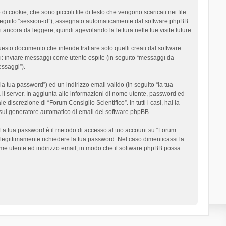
 cookie, che sono piccoli file di testo che vengono scaricati nei file
n seguito “session-id”), assegnato automaticamente dal software phpBB.
 ancora da leggere, quindi agevolando la lettura nelle tue visite future.
sto documento che intende trattare solo quelli creati dal software
si: inviare messaggi come utente ospite (in seguito “messaggi da
essaggi”).
la tua password”) ed un indirizzo email valido (in seguito “la tua
a il server. In aggiunta alle informazioni di nome utente, password ed
 discrezione di “Forum Consiglio Scientifico”. In tutti i casi, hai la
ut sul generatore automatico di email del software phpBB.
i. La tua password è il metodo di accesso al tuo account su “Forum
o legittimamente richiedere la tua password. Nel caso dimenticassi la
ome utente ed indirizzo email, in modo che il software phpBB possa