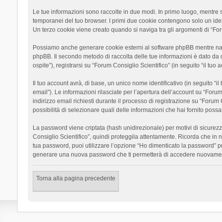
Le tue informazioni sono raccolte in due modi. In primo luogo, mentre si
temporanei del tuo browser. I primi due cookie contengono solo un ident
Un terzo cookie viene creato quando si naviga tra gli argomenti di “Foru
Possiamo anche generare cookie esterni al software phpBB mentre navigh
phpBB. Il secondo metodo di raccolta delle tue informazioni è dato da 
ospite”), registrarsi su “Forum Consiglio Scientifico” (in seguito “il tuo
Il tuo account avrà, di base, un unico nome identificativo (in seguito “
email”). Le informazioni rilasciate per l’apertura dell’account su “Foru
indirizzo email richiesti durante il processo di registrazione su “Forum C
possibilità di selezionare quali delle informazioni che hai fornito poss
La password viene criptata (hash unidirezionale) per motivi di sicurezz
Consiglio Scientifico”, quindi proteggila attentamente. Ricorda che in 
tua password, puoi utilizzare l’opzione “Ho dimenticato la password” p
generare una nuova password che ti permetterà di accedere nuovamen
Torna alla pagina precedente