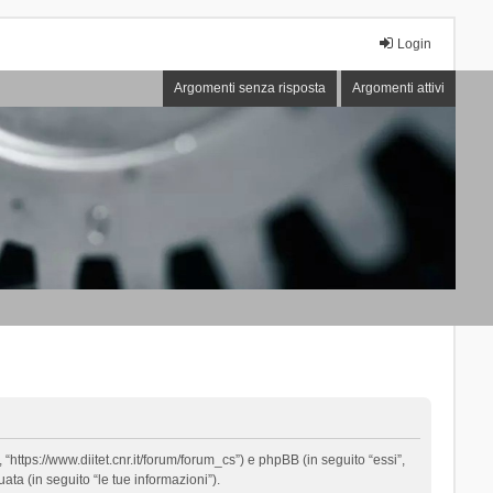
Login
Argomenti senza risposta
Argomenti attivi
“https://www.diitet.cnr.it/forum/forum_cs”) e phpBB (in seguito “essi”,
ta (in seguito “le tue informazioni”).