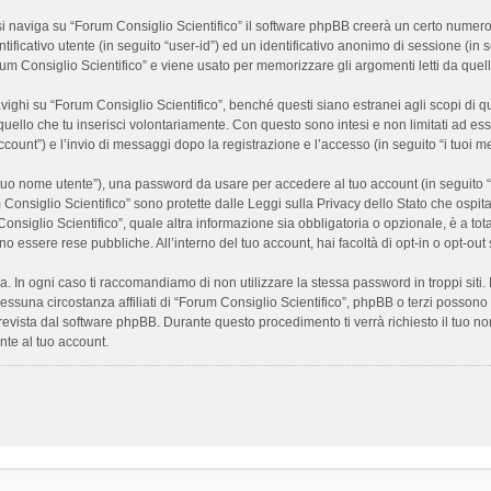
 naviga su “Forum Consiglio Scientifico” il software phpBB creerà un certo numero di
ificativo utente (in seguito “user-id”) ed un identificativo anonimo di sessione (i
m Consiglio Scientifico” e viene usato per memorizzare gli argomenti letti da quelli
i su “Forum Consiglio Scientifico”, benché questi siano estranei agli scopi di que
quello che tu inserisci volontariamente. Con questo sono intesi e non limitati ad es
 account”) e l’invio di messaggi dopo la registrazione e l’accesso (in seguito “i tuoi m
il tuo nome utente”), una password da usare per accedere al tuo account (in seguito “
m Consiglio Scientifico” sono protette dalle Leggi sulla Privacy dello Stato che ospit
onsiglio Scientifico”, quale altra informazione sia obbligatoria o opzionale, è a totale
ano essere rese pubbliche. All’interno del tuo account, hai facoltà di opt-in o opt-o
a. In ogni caso ti raccomandiamo di non utilizzare la stessa password in troppi sit
nessuna circostanza affiliati di “Forum Consiglio Scientifico”, phpBB o terzi posson
revista dal software phpBB. Durante questo procedimento ti verrà richiesto il tuo n
te al tuo account.