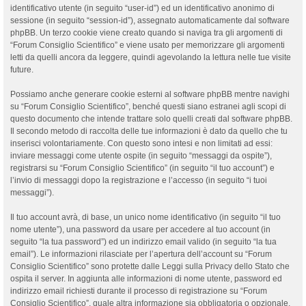
identificativo utente (in seguito “user-id”) ed un identificativo anonimo di
sessione (in seguito “session-id”), assegnato automaticamente dal software
phpBB. Un terzo cookie viene creato quando si naviga tra gli argomenti di
“Forum Consiglio Scientifico” e viene usato per memorizzare gli argomenti
letti da quelli ancora da leggere, quindi agevolando la lettura nelle tue visite
future.
Possiamo anche generare cookie esterni al software phpBB mentre navighi
su “Forum Consiglio Scientifico”, benché questi siano estranei agli scopi di
questo documento che intende trattare solo quelli creati dal software phpBB.
Il secondo metodo di raccolta delle tue informazioni è dato da quello che tu
inserisci volontariamente. Con questo sono intesi e non limitati ad essi:
inviare messaggi come utente ospite (in seguito “messaggi da ospite”),
registrarsi su “Forum Consiglio Scientifico” (in seguito “il tuo account”) e
l’invio di messaggi dopo la registrazione e l’accesso (in seguito “i tuoi
messaggi”).
Il tuo account avrà, di base, un unico nome identificativo (in seguito “il tuo
nome utente”), una password da usare per accedere al tuo account (in
seguito “la tua password”) ed un indirizzo email valido (in seguito “la tua
email”). Le informazioni rilasciate per l’apertura dell’account su “Forum
Consiglio Scientifico” sono protette dalle Leggi sulla Privacy dello Stato che
ospita il server. In aggiunta alle informazioni di nome utente, password ed
indirizzo email richiesti durante il processo di registrazione su “Forum
Consiglio Scientifico”, quale altra informazione sia obbligatoria o opzionale,