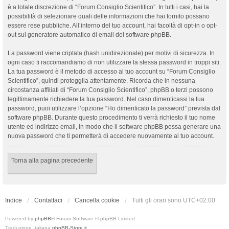
è a totale discrezione di “Forum Consiglio Scientifico”. In tutti i casi, hai la
possibilità di selezionare quali delle informazioni che hai fornito possano
essere rese pubbliche. All’interno del tuo account, hai facoltà di opt-in o opt-
out sul generatore automatico di email del software phpBB.
La password viene criptata (hash unidirezionale) per motivi di sicurezza. In
ogni caso ti raccomandiamo di non utilizzare la stessa password in troppi siti.
La tua password è il metodo di accesso al tuo account su “Forum Consiglio
Scientifico”, quindi proteggila attentamente. Ricorda che in nessuna
circostanza affiliati di “Forum Consiglio Scientifico”, phpBB o terzi possono
legittimamente richiedere la tua password. Nel caso dimenticassi la tua
password, puoi utilizzare l’opzione “Ho dimenticato la password” prevista dal
software phpBB. Durante questo procedimento ti verrà richiesto il tuo nome
utente ed indirizzo email, in modo che il software phpBB possa generare una
nuova password che ti permetterà di accedere nuovamente al tuo account.
Torna alla pagina precedente
Indice
Contattaci
Cancella cookie
Tutti gli orari sono
UTC+02:00
Powered by
phpBB
® Forum Software © phpBB Limited
Traduzione Italiana
phpBB-Store.it