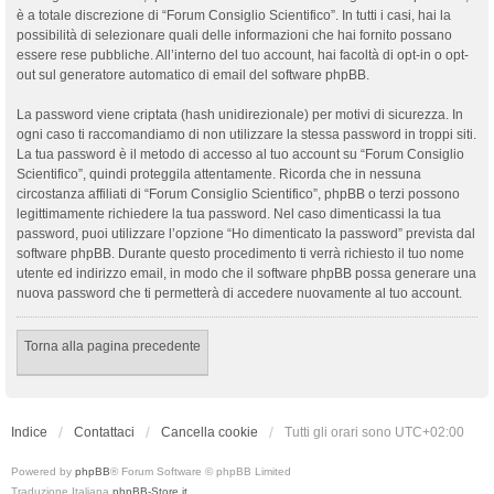
è a totale discrezione di “Forum Consiglio Scientifico”. In tutti i casi, hai la
possibilità di selezionare quali delle informazioni che hai fornito possano
essere rese pubbliche. All’interno del tuo account, hai facoltà di opt-in o opt-
out sul generatore automatico di email del software phpBB.
La password viene criptata (hash unidirezionale) per motivi di sicurezza. In
ogni caso ti raccomandiamo di non utilizzare la stessa password in troppi siti.
La tua password è il metodo di accesso al tuo account su “Forum Consiglio
Scientifico”, quindi proteggila attentamente. Ricorda che in nessuna
circostanza affiliati di “Forum Consiglio Scientifico”, phpBB o terzi possono
legittimamente richiedere la tua password. Nel caso dimenticassi la tua
password, puoi utilizzare l’opzione “Ho dimenticato la password” prevista dal
software phpBB. Durante questo procedimento ti verrà richiesto il tuo nome
utente ed indirizzo email, in modo che il software phpBB possa generare una
nuova password che ti permetterà di accedere nuovamente al tuo account.
Torna alla pagina precedente
Indice
Contattaci
Cancella cookie
Tutti gli orari sono
UTC+02:00
Powered by
phpBB
® Forum Software © phpBB Limited
Traduzione Italiana
phpBB-Store.it