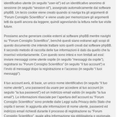
identificativo utente (in seguito “user-id”) ed un identificativo anonimo di
sessione (in seguito “session-id”), assegnato automaticamente dal software
phpBB. Un terzo cookie viene creato quando si naviga tra gli argomenti di
“Forum Consiglio Scientifico” e viene usato per memorizzare gli argomenti
letti da quelli ancora da leggere, quindi agevolando la lettura nelle tue visite
future.
Possiamo anche generare cookie esterni al software phpBB mentre navighi
su “Forum Consiglio Scientifico”, benché questi siano estranei agli scopi di
questo documento che intende trattare solo quelli creati dal software phpBB.
Il secondo metodo di raccolta delle tue informazioni è dato da quello che tu
inserisci volontariamente. Con questo sono intesi e non limitati ad essi:
inviare messaggi come utente ospite (in seguito “messaggi da ospite”),
registrarsi su “Forum Consiglio Scientifico” (in seguito “il tuo account”) e
l’invio di messaggi dopo la registrazione e l’accesso (in seguito “i tuoi
messaggi”).
Il tuo account avrà, di base, un unico nome identificativo (in seguito “il tuo
nome utente”), una password da usare per accedere al tuo account (in
seguito “la tua password”) ed un indirizzo email valido (in seguito “la tua
email”). Le informazioni rilasciate per l’apertura dell’account su “Forum
Consiglio Scientifico” sono protette dalle Leggi sulla Privacy dello Stato che
ospita il server. In aggiunta alle informazioni di nome utente, password ed
indirizzo email richiesti durante il processo di registrazione su “Forum
Consiglio Scientifico”, quale altra informazione sia obbligatoria o opzionale,