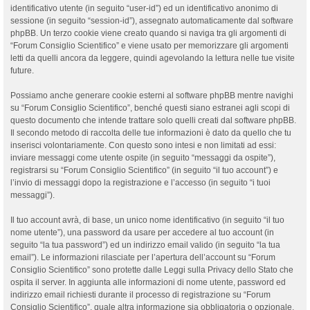
identificativo utente (in seguito “user-id”) ed un identificativo anonimo di
sessione (in seguito “session-id”), assegnato automaticamente dal software
phpBB. Un terzo cookie viene creato quando si naviga tra gli argomenti di
“Forum Consiglio Scientifico” e viene usato per memorizzare gli argomenti
letti da quelli ancora da leggere, quindi agevolando la lettura nelle tue visite
future.
Possiamo anche generare cookie esterni al software phpBB mentre navighi
su “Forum Consiglio Scientifico”, benché questi siano estranei agli scopi di
questo documento che intende trattare solo quelli creati dal software phpBB.
Il secondo metodo di raccolta delle tue informazioni è dato da quello che tu
inserisci volontariamente. Con questo sono intesi e non limitati ad essi:
inviare messaggi come utente ospite (in seguito “messaggi da ospite”),
registrarsi su “Forum Consiglio Scientifico” (in seguito “il tuo account”) e
l’invio di messaggi dopo la registrazione e l’accesso (in seguito “i tuoi
messaggi”).
Il tuo account avrà, di base, un unico nome identificativo (in seguito “il tuo
nome utente”), una password da usare per accedere al tuo account (in
seguito “la tua password”) ed un indirizzo email valido (in seguito “la tua
email”). Le informazioni rilasciate per l’apertura dell’account su “Forum
Consiglio Scientifico” sono protette dalle Leggi sulla Privacy dello Stato che
ospita il server. In aggiunta alle informazioni di nome utente, password ed
indirizzo email richiesti durante il processo di registrazione su “Forum
Consiglio Scientifico”, quale altra informazione sia obbligatoria o opzionale,