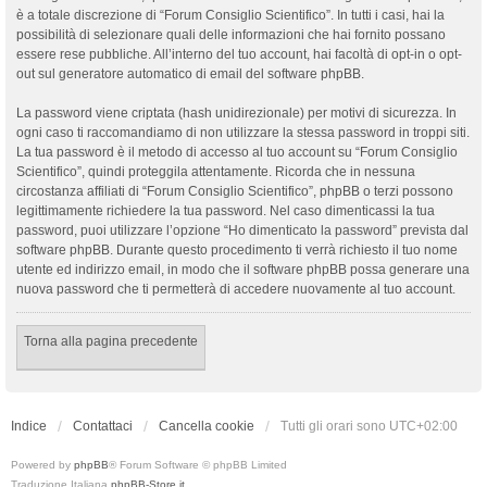
è a totale discrezione di “Forum Consiglio Scientifico”. In tutti i casi, hai la
possibilità di selezionare quali delle informazioni che hai fornito possano
essere rese pubbliche. All’interno del tuo account, hai facoltà di opt-in o opt-
out sul generatore automatico di email del software phpBB.
La password viene criptata (hash unidirezionale) per motivi di sicurezza. In
ogni caso ti raccomandiamo di non utilizzare la stessa password in troppi siti.
La tua password è il metodo di accesso al tuo account su “Forum Consiglio
Scientifico”, quindi proteggila attentamente. Ricorda che in nessuna
circostanza affiliati di “Forum Consiglio Scientifico”, phpBB o terzi possono
legittimamente richiedere la tua password. Nel caso dimenticassi la tua
password, puoi utilizzare l’opzione “Ho dimenticato la password” prevista dal
software phpBB. Durante questo procedimento ti verrà richiesto il tuo nome
utente ed indirizzo email, in modo che il software phpBB possa generare una
nuova password che ti permetterà di accedere nuovamente al tuo account.
Torna alla pagina precedente
Indice
Contattaci
Cancella cookie
Tutti gli orari sono
UTC+02:00
Powered by
phpBB
® Forum Software © phpBB Limited
Traduzione Italiana
phpBB-Store.it