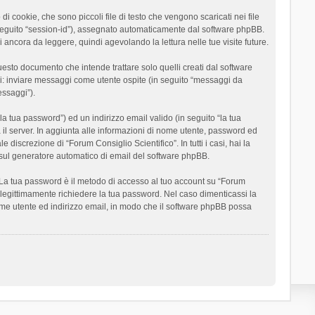
 cookie, che sono piccoli file di testo che vengono scaricati nei file
n seguito “session-id”), assegnato automaticamente dal software phpBB.
 ancora da leggere, quindi agevolando la lettura nelle tue visite future.
sto documento che intende trattare solo quelli creati dal software
si: inviare messaggi come utente ospite (in seguito “messaggi da
essaggi”).
la tua password”) ed un indirizzo email valido (in seguito “la tua
a il server. In aggiunta alle informazioni di nome utente, password ed
 discrezione di “Forum Consiglio Scientifico”. In tutti i casi, hai la
ut sul generatore automatico di email del software phpBB.
i. La tua password è il metodo di accesso al tuo account su “Forum
o legittimamente richiedere la tua password. Nel caso dimenticassi la
ome utente ed indirizzo email, in modo che il software phpBB possa