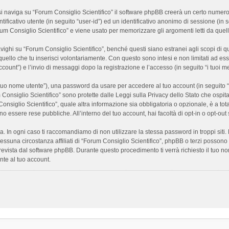
 naviga su “Forum Consiglio Scientifico” il software phpBB creerà un certo numero di
ificativo utente (in seguito “user-id”) ed un identificativo anonimo di sessione (i
m Consiglio Scientifico” e viene usato per memorizzare gli argomenti letti da quelli
i su “Forum Consiglio Scientifico”, benché questi siano estranei agli scopi di que
quello che tu inserisci volontariamente. Con questo sono intesi e non limitati ad es
 account”) e l’invio di messaggi dopo la registrazione e l’accesso (in seguito “i tuoi m
il tuo nome utente”), una password da usare per accedere al tuo account (in seguito “
m Consiglio Scientifico” sono protette dalle Leggi sulla Privacy dello Stato che ospit
onsiglio Scientifico”, quale altra informazione sia obbligatoria o opzionale, è a totale
ano essere rese pubbliche. All’interno del tuo account, hai facoltà di opt-in o opt-o
a. In ogni caso ti raccomandiamo di non utilizzare la stessa password in troppi sit
nessuna circostanza affiliati di “Forum Consiglio Scientifico”, phpBB o terzi posson
revista dal software phpBB. Durante questo procedimento ti verrà richiesto il tuo n
te al tuo account.