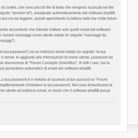
 cookie, che sono piccoli file di testo che vengono scaricati nei file
n seguito “session-id”), assegnato automaticamente dal software phpBB.
 ancora da leggere, quindi agevolando la lettura nelle tue visite future.
sto documento che intende trattare solo quelli creati dal software
si: inviare messaggi come utente ospite (in seguito “messaggi da
essaggi”).
la tua password”) ed un indirizzo email valido (in seguito “la tua
a il server. In aggiunta alle informazioni di nome utente, password ed
 discrezione di “Forum Consiglio Scientifico”. In tutti i casi, hai la
ut sul generatore automatico di email del software phpBB.
i. La tua password è il metodo di accesso al tuo account su “Forum
o legittimamente richiedere la tua password. Nel caso dimenticassi la
ome utente ed indirizzo email, in modo che il software phpBB possa