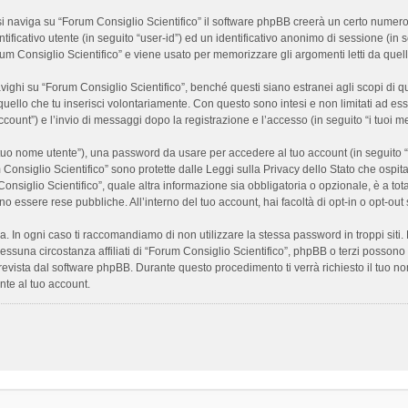
 naviga su “Forum Consiglio Scientifico” il software phpBB creerà un certo numero di
ificativo utente (in seguito “user-id”) ed un identificativo anonimo di sessione (i
m Consiglio Scientifico” e viene usato per memorizzare gli argomenti letti da quelli
i su “Forum Consiglio Scientifico”, benché questi siano estranei agli scopi di que
quello che tu inserisci volontariamente. Con questo sono intesi e non limitati ad es
 account”) e l’invio di messaggi dopo la registrazione e l’accesso (in seguito “i tuoi m
il tuo nome utente”), una password da usare per accedere al tuo account (in seguito “
m Consiglio Scientifico” sono protette dalle Leggi sulla Privacy dello Stato che ospit
onsiglio Scientifico”, quale altra informazione sia obbligatoria o opzionale, è a totale
ano essere rese pubbliche. All’interno del tuo account, hai facoltà di opt-in o opt-o
a. In ogni caso ti raccomandiamo di non utilizzare la stessa password in troppi sit
nessuna circostanza affiliati di “Forum Consiglio Scientifico”, phpBB o terzi posson
revista dal software phpBB. Durante questo procedimento ti verrà richiesto il tuo n
te al tuo account.