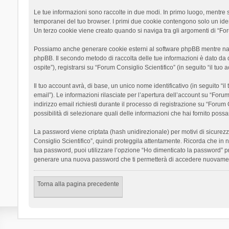
Le tue informazioni sono raccolte in due modi. In primo luogo, mentre si
temporanei del tuo browser. I primi due cookie contengono solo un ident
Un terzo cookie viene creato quando si naviga tra gli argomenti di “Foru
Possiamo anche generare cookie esterni al software phpBB mentre navigh
phpBB. Il secondo metodo di raccolta delle tue informazioni è dato da 
ospite”), registrarsi su “Forum Consiglio Scientifico” (in seguito “il tuo
Il tuo account avrà, di base, un unico nome identificativo (in seguito “
email”). Le informazioni rilasciate per l’apertura dell’account su “Foru
indirizzo email richiesti durante il processo di registrazione su “Forum C
possibilità di selezionare quali delle informazioni che hai fornito poss
La password viene criptata (hash unidirezionale) per motivi di sicurezz
Consiglio Scientifico”, quindi proteggila attentamente. Ricorda che in 
tua password, puoi utilizzare l’opzione “Ho dimenticato la password” p
generare una nuova password che ti permetterà di accedere nuovamen
Torna alla pagina precedente