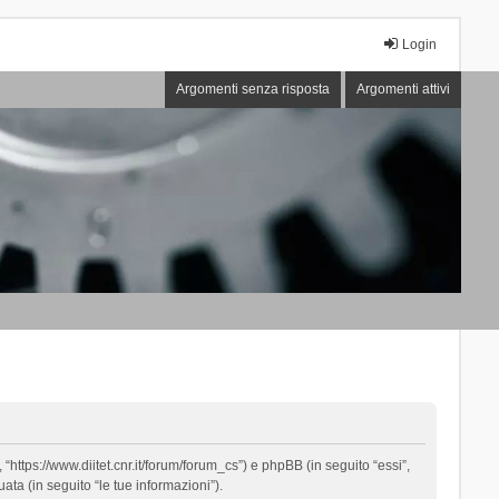
Login
Argomenti senza risposta
Argomenti attivi
“https://www.diitet.cnr.it/forum/forum_cs”) e phpBB (in seguito “essi”,
ta (in seguito “le tue informazioni”).