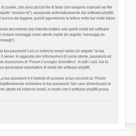
 cookie, che sono piccoli file di testo che vengono scaricati nei file
n seguito “session-id”), assegnato automaticamente dal software phpBB.
 ancora da leggere, quindi agevolando la lettura nelle tue visite future.
sto documento che intende trattare solo quelli creati dal software
si: inviare messaggi come utente ospite (in seguito “messaggi da
essaggi”).
la tua password”) ed un indirizzo email valido (in seguito “la tua
a il server. In aggiunta alle informazioni di nome utente, password ed
 discrezione di “Forum Consiglio Scientifico”. In tutti i casi, hai la
ut sul generatore automatico di email del software phpBB.
i. La tua password è il metodo di accesso al tuo account su “Forum
o legittimamente richiedere la tua password. Nel caso dimenticassi la
ome utente ed indirizzo email, in modo che il software phpBB possa