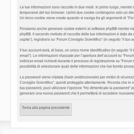
Le tue informazioni sono raccolte in due modi. In primo luogo, mentre si
temporanei del tuo browser. I primi due cookie contengono solo un ident
Un terzo cookie viene creato quando si naviga tra gli argomenti di “Foru
Possiamo anche generare cookie esterni al software phpBB mentre navigh
phpBB. Il secondo metodo di raccolta delle tue informazioni è dato da 
ospite”), registrarsi su “Forum Consiglio Scientifico” (in seguito “il tuo
Il tuo account avrà, di base, un unico nome identificativo (in seguito “
email”). Le informazioni rilasciate per l’apertura dell’account su “Foru
indirizzo email richiesti durante il processo di registrazione su “Forum C
possibilità di selezionare quali delle informazioni che hai fornito poss
La password viene criptata (hash unidirezionale) per motivi di sicurezz
Consiglio Scientifico”, quindi proteggila attentamente. Ricorda che in 
tua password, puoi utilizzare l’opzione “Ho dimenticato la password” p
generare una nuova password che ti permetterà di accedere nuovamen
Torna alla pagina precedente