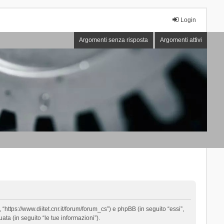
Login
Argomenti senza risposta
Argomenti attivi
“https://www.diitet.cnr.it/forum/forum_cs”) e phpBB (in seguito “essi”,
ta (in seguito “le tue informazioni”).