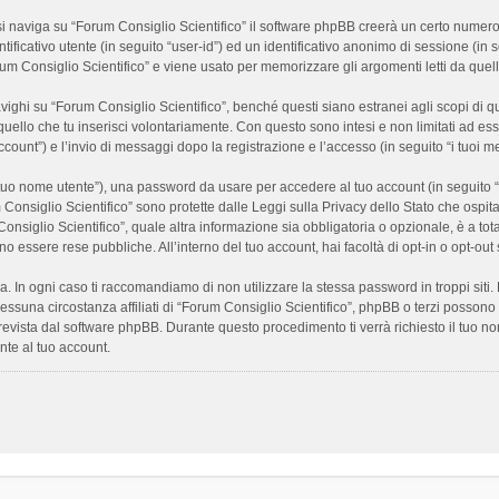
 naviga su “Forum Consiglio Scientifico” il software phpBB creerà un certo numero di
ificativo utente (in seguito “user-id”) ed un identificativo anonimo di sessione (i
m Consiglio Scientifico” e viene usato per memorizzare gli argomenti letti da quelli
i su “Forum Consiglio Scientifico”, benché questi siano estranei agli scopi di que
quello che tu inserisci volontariamente. Con questo sono intesi e non limitati ad es
 account”) e l’invio di messaggi dopo la registrazione e l’accesso (in seguito “i tuoi m
il tuo nome utente”), una password da usare per accedere al tuo account (in seguito “
m Consiglio Scientifico” sono protette dalle Leggi sulla Privacy dello Stato che ospit
onsiglio Scientifico”, quale altra informazione sia obbligatoria o opzionale, è a totale
ano essere rese pubbliche. All’interno del tuo account, hai facoltà di opt-in o opt-o
a. In ogni caso ti raccomandiamo di non utilizzare la stessa password in troppi sit
nessuna circostanza affiliati di “Forum Consiglio Scientifico”, phpBB o terzi posson
revista dal software phpBB. Durante questo procedimento ti verrà richiesto il tuo n
te al tuo account.