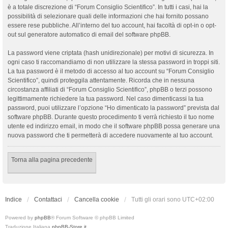
è a totale discrezione di “Forum Consiglio Scientifico”. In tutti i casi, hai la
possibilità di selezionare quali delle informazioni che hai fornito possano
essere rese pubbliche. All’interno del tuo account, hai facoltà di opt-in o opt-
out sul generatore automatico di email del software phpBB.
La password viene criptata (hash unidirezionale) per motivi di sicurezza. In
ogni caso ti raccomandiamo di non utilizzare la stessa password in troppi siti.
La tua password è il metodo di accesso al tuo account su “Forum Consiglio
Scientifico”, quindi proteggila attentamente. Ricorda che in nessuna
circostanza affiliati di “Forum Consiglio Scientifico”, phpBB o terzi possono
legittimamente richiedere la tua password. Nel caso dimenticassi la tua
password, puoi utilizzare l’opzione “Ho dimenticato la password” prevista dal
software phpBB. Durante questo procedimento ti verrà richiesto il tuo nome
utente ed indirizzo email, in modo che il software phpBB possa generare una
nuova password che ti permetterà di accedere nuovamente al tuo account.
Torna alla pagina precedente
Indice
Contattaci
Cancella cookie
Tutti gli orari sono
UTC+02:00
Powered by
phpBB
® Forum Software © phpBB Limited
Traduzione Italiana
phpBB-Store.it