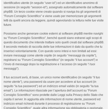
identificativo utente (in seguito “user-id”) ed un identificativo anonimo di
sessione (in seguito “session-id”), assegnato automaticamente dal software
phpBB. Un terzo cookie viene creato quando si naviga tra gli argomenti di
“Forum Consiglio Scientifico” e viene usato per memorizzare gli argomenti
letti da quelli ancora da leggere, quindi agevolando la lettura nelle tue visite
future.
Possiamo anche generare cookie esterni al software phpBB mentre navighi
su “Forum Consiglio Scientifico”, benché questi siano estranei agli scopi di
questo documento che intende trattare solo quelli creati dal software phpBB.
Il secondo metodo di raccolta delle tue informazioni è dato da quello che tu
inserisci volontariamente. Con questo sono intesi e non limitati ad essi:
inviare messaggi come utente ospite (in seguito “messaggi da ospite”),
registrarsi su “Forum Consiglio Scientifico” (in seguito “il tuo account”) e
l’invio di messaggi dopo la registrazione e l’accesso (in seguito “i tuoi
messaggi”).
Il tuo account avrà, di base, un unico nome identificativo (in seguito “il tuo
nome utente”), una password da usare per accedere al tuo account (in
seguito “la tua password”) ed un indirizzo email valido (in seguito “la tua
email”). Le informazioni rilasciate per l’apertura dell’account su “Forum
Consiglio Scientifico” sono protette dalle Leggi sulla Privacy dello Stato che
ospita il server. In aggiunta alle informazioni di nome utente, password ed
indirizzo email richiesti durante il processo di registrazione su “Forum
Consiglio Scientifico”, quale altra informazione sia obbligatoria o opzionale,