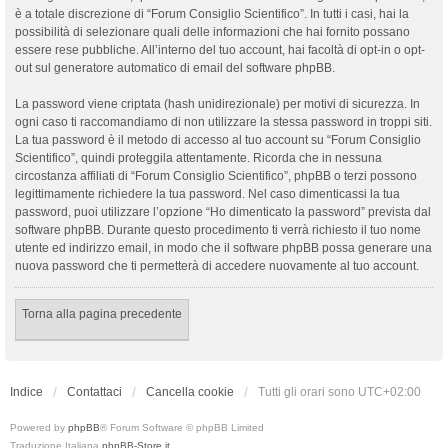
è a totale discrezione di “Forum Consiglio Scientifico”. In tutti i casi, hai la
possibilità di selezionare quali delle informazioni che hai fornito possano
essere rese pubbliche. All’interno del tuo account, hai facoltà di opt-in o opt-
out sul generatore automatico di email del software phpBB.
La password viene criptata (hash unidirezionale) per motivi di sicurezza. In
ogni caso ti raccomandiamo di non utilizzare la stessa password in troppi siti.
La tua password è il metodo di accesso al tuo account su “Forum Consiglio
Scientifico”, quindi proteggila attentamente. Ricorda che in nessuna
circostanza affiliati di “Forum Consiglio Scientifico”, phpBB o terzi possono
legittimamente richiedere la tua password. Nel caso dimenticassi la tua
password, puoi utilizzare l’opzione “Ho dimenticato la password” prevista dal
software phpBB. Durante questo procedimento ti verrà richiesto il tuo nome
utente ed indirizzo email, in modo che il software phpBB possa generare una
nuova password che ti permetterà di accedere nuovamente al tuo account.
Torna alla pagina precedente
Indice
Contattaci
Cancella cookie
Tutti gli orari sono
UTC+02:00
Powered by
phpBB
® Forum Software © phpBB Limited
Traduzione Italiana
phpBB-Store.it