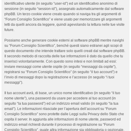
identificativo utente (in seguito “user-id”) ed un identificativo anonimo di
sessione (in seguito “session-id”), assegnato automaticamente dal software
phpBB. Un terzo cookie viene creato quando si naviga tra gli argomenti di
“Forum Consiglio Scientifico” e viene usato per memorizzare gli argomenti
letti da quelli ancora da leggere, quindi agevolando la lettura nelle tue visite
future.
Possiamo anche generare cookie esterni al software phpBB mentre navighi
su “Forum Consiglio Scientifico”, benché questi siano estranei agli scopi di
questo documento che intende trattare solo quelli creati dal software phpBB.
Il secondo metodo di raccolta delle tue informazioni è dato da quello che tu
inserisci volontariamente. Con questo sono intesi e non limitati ad essi:
inviare messaggi come utente ospite (in seguito “messaggi da ospite”),
registrarsi su “Forum Consiglio Scientifico” (in seguito “il tuo account”) e
l’invio di messaggi dopo la registrazione e l’accesso (in seguito “i tuoi
messaggi”).
Il tuo account avrà, di base, un unico nome identificativo (in seguito “il tuo
nome utente”), una password da usare per accedere al tuo account (in
seguito “la tua password”) ed un indirizzo email valido (in seguito “la tua
email”). Le informazioni rilasciate per l’apertura dell’account su “Forum
Consiglio Scientifico” sono protette dalle Leggi sulla Privacy dello Stato che
ospita il server. In aggiunta alle informazioni di nome utente, password ed
indirizzo email richiesti durante il processo di registrazione su “Forum
Consiglio Scientifico”, quale altra informazione sia obbligatoria o opzionale,