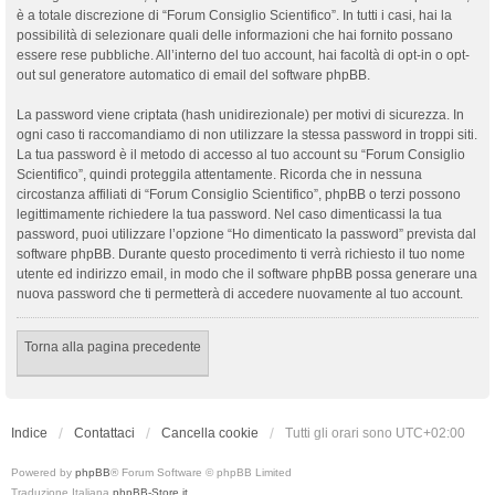
è a totale discrezione di “Forum Consiglio Scientifico”. In tutti i casi, hai la
possibilità di selezionare quali delle informazioni che hai fornito possano
essere rese pubbliche. All’interno del tuo account, hai facoltà di opt-in o opt-
out sul generatore automatico di email del software phpBB.
La password viene criptata (hash unidirezionale) per motivi di sicurezza. In
ogni caso ti raccomandiamo di non utilizzare la stessa password in troppi siti.
La tua password è il metodo di accesso al tuo account su “Forum Consiglio
Scientifico”, quindi proteggila attentamente. Ricorda che in nessuna
circostanza affiliati di “Forum Consiglio Scientifico”, phpBB o terzi possono
legittimamente richiedere la tua password. Nel caso dimenticassi la tua
password, puoi utilizzare l’opzione “Ho dimenticato la password” prevista dal
software phpBB. Durante questo procedimento ti verrà richiesto il tuo nome
utente ed indirizzo email, in modo che il software phpBB possa generare una
nuova password che ti permetterà di accedere nuovamente al tuo account.
Torna alla pagina precedente
Indice
Contattaci
Cancella cookie
Tutti gli orari sono
UTC+02:00
Powered by
phpBB
® Forum Software © phpBB Limited
Traduzione Italiana
phpBB-Store.it