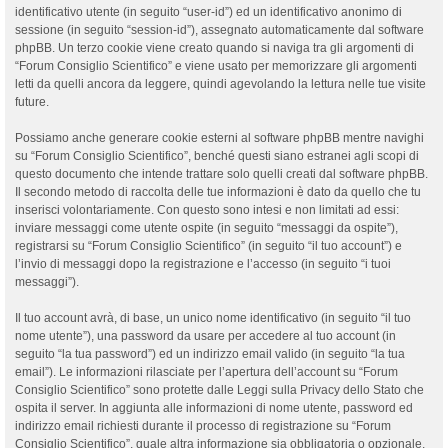
identificativo utente (in seguito “user-id”) ed un identificativo anonimo di
sessione (in seguito “session-id”), assegnato automaticamente dal software
phpBB. Un terzo cookie viene creato quando si naviga tra gli argomenti di
“Forum Consiglio Scientifico” e viene usato per memorizzare gli argomenti
letti da quelli ancora da leggere, quindi agevolando la lettura nelle tue visite
future.
Possiamo anche generare cookie esterni al software phpBB mentre navighi
su “Forum Consiglio Scientifico”, benché questi siano estranei agli scopi di
questo documento che intende trattare solo quelli creati dal software phpBB.
Il secondo metodo di raccolta delle tue informazioni è dato da quello che tu
inserisci volontariamente. Con questo sono intesi e non limitati ad essi:
inviare messaggi come utente ospite (in seguito “messaggi da ospite”),
registrarsi su “Forum Consiglio Scientifico” (in seguito “il tuo account”) e
l’invio di messaggi dopo la registrazione e l’accesso (in seguito “i tuoi
messaggi”).
Il tuo account avrà, di base, un unico nome identificativo (in seguito “il tuo
nome utente”), una password da usare per accedere al tuo account (in
seguito “la tua password”) ed un indirizzo email valido (in seguito “la tua
email”). Le informazioni rilasciate per l’apertura dell’account su “Forum
Consiglio Scientifico” sono protette dalle Leggi sulla Privacy dello Stato che
ospita il server. In aggiunta alle informazioni di nome utente, password ed
indirizzo email richiesti durante il processo di registrazione su “Forum
Consiglio Scientifico”, quale altra informazione sia obbligatoria o opzionale,