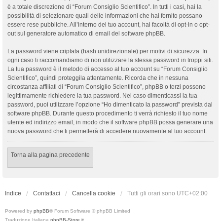
è a totale discrezione di “Forum Consiglio Scientifico”. In tutti i casi, hai la
possibilità di selezionare quali delle informazioni che hai fornito possano
essere rese pubbliche. All’interno del tuo account, hai facoltà di opt-in o opt-
out sul generatore automatico di email del software phpBB.
La password viene criptata (hash unidirezionale) per motivi di sicurezza. In
ogni caso ti raccomandiamo di non utilizzare la stessa password in troppi siti.
La tua password è il metodo di accesso al tuo account su “Forum Consiglio
Scientifico”, quindi proteggila attentamente. Ricorda che in nessuna
circostanza affiliati di “Forum Consiglio Scientifico”, phpBB o terzi possono
legittimamente richiedere la tua password. Nel caso dimenticassi la tua
password, puoi utilizzare l’opzione “Ho dimenticato la password” prevista dal
software phpBB. Durante questo procedimento ti verrà richiesto il tuo nome
utente ed indirizzo email, in modo che il software phpBB possa generare una
nuova password che ti permetterà di accedere nuovamente al tuo account.
Torna alla pagina precedente
Indice
Contattaci
Cancella cookie
Tutti gli orari sono
UTC+02:00
Powered by
phpBB
® Forum Software © phpBB Limited
Traduzione Italiana
phpBB-Store.it