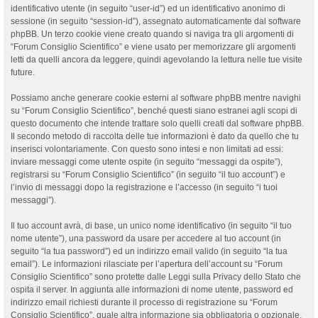
identificativo utente (in seguito “user-id”) ed un identificativo anonimo di
sessione (in seguito “session-id”), assegnato automaticamente dal software
phpBB. Un terzo cookie viene creato quando si naviga tra gli argomenti di
“Forum Consiglio Scientifico” e viene usato per memorizzare gli argomenti
letti da quelli ancora da leggere, quindi agevolando la lettura nelle tue visite
future.
Possiamo anche generare cookie esterni al software phpBB mentre navighi
su “Forum Consiglio Scientifico”, benché questi siano estranei agli scopi di
questo documento che intende trattare solo quelli creati dal software phpBB.
Il secondo metodo di raccolta delle tue informazioni è dato da quello che tu
inserisci volontariamente. Con questo sono intesi e non limitati ad essi:
inviare messaggi come utente ospite (in seguito “messaggi da ospite”),
registrarsi su “Forum Consiglio Scientifico” (in seguito “il tuo account”) e
l’invio di messaggi dopo la registrazione e l’accesso (in seguito “i tuoi
messaggi”).
Il tuo account avrà, di base, un unico nome identificativo (in seguito “il tuo
nome utente”), una password da usare per accedere al tuo account (in
seguito “la tua password”) ed un indirizzo email valido (in seguito “la tua
email”). Le informazioni rilasciate per l’apertura dell’account su “Forum
Consiglio Scientifico” sono protette dalle Leggi sulla Privacy dello Stato che
ospita il server. In aggiunta alle informazioni di nome utente, password ed
indirizzo email richiesti durante il processo di registrazione su “Forum
Consiglio Scientifico”, quale altra informazione sia obbligatoria o opzionale,