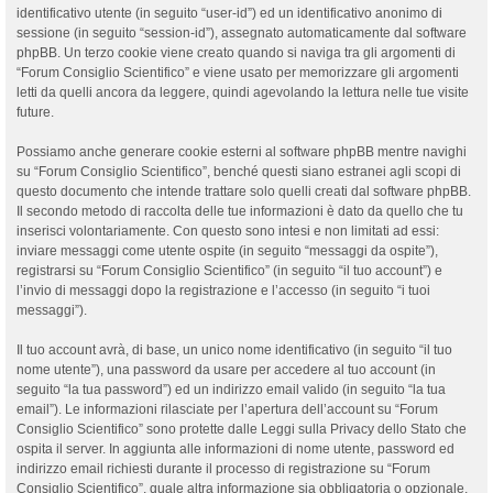
identificativo utente (in seguito “user-id”) ed un identificativo anonimo di
sessione (in seguito “session-id”), assegnato automaticamente dal software
phpBB. Un terzo cookie viene creato quando si naviga tra gli argomenti di
“Forum Consiglio Scientifico” e viene usato per memorizzare gli argomenti
letti da quelli ancora da leggere, quindi agevolando la lettura nelle tue visite
future.
Possiamo anche generare cookie esterni al software phpBB mentre navighi
su “Forum Consiglio Scientifico”, benché questi siano estranei agli scopi di
questo documento che intende trattare solo quelli creati dal software phpBB.
Il secondo metodo di raccolta delle tue informazioni è dato da quello che tu
inserisci volontariamente. Con questo sono intesi e non limitati ad essi:
inviare messaggi come utente ospite (in seguito “messaggi da ospite”),
registrarsi su “Forum Consiglio Scientifico” (in seguito “il tuo account”) e
l’invio di messaggi dopo la registrazione e l’accesso (in seguito “i tuoi
messaggi”).
Il tuo account avrà, di base, un unico nome identificativo (in seguito “il tuo
nome utente”), una password da usare per accedere al tuo account (in
seguito “la tua password”) ed un indirizzo email valido (in seguito “la tua
email”). Le informazioni rilasciate per l’apertura dell’account su “Forum
Consiglio Scientifico” sono protette dalle Leggi sulla Privacy dello Stato che
ospita il server. In aggiunta alle informazioni di nome utente, password ed
indirizzo email richiesti durante il processo di registrazione su “Forum
Consiglio Scientifico”, quale altra informazione sia obbligatoria o opzionale,