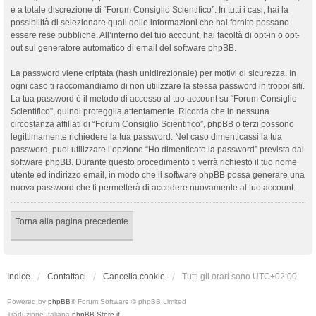
è a totale discrezione di “Forum Consiglio Scientifico”. In tutti i casi, hai la
possibilità di selezionare quali delle informazioni che hai fornito possano
essere rese pubbliche. All’interno del tuo account, hai facoltà di opt-in o opt-
out sul generatore automatico di email del software phpBB.
La password viene criptata (hash unidirezionale) per motivi di sicurezza. In
ogni caso ti raccomandiamo di non utilizzare la stessa password in troppi siti.
La tua password è il metodo di accesso al tuo account su “Forum Consiglio
Scientifico”, quindi proteggila attentamente. Ricorda che in nessuna
circostanza affiliati di “Forum Consiglio Scientifico”, phpBB o terzi possono
legittimamente richiedere la tua password. Nel caso dimenticassi la tua
password, puoi utilizzare l’opzione “Ho dimenticato la password” prevista dal
software phpBB. Durante questo procedimento ti verrà richiesto il tuo nome
utente ed indirizzo email, in modo che il software phpBB possa generare una
nuova password che ti permetterà di accedere nuovamente al tuo account.
Torna alla pagina precedente
Indice
Contattaci
Cancella cookie
Tutti gli orari sono
UTC+02:00
Powered by
phpBB
® Forum Software © phpBB Limited
Traduzione Italiana
phpBB-Store.it