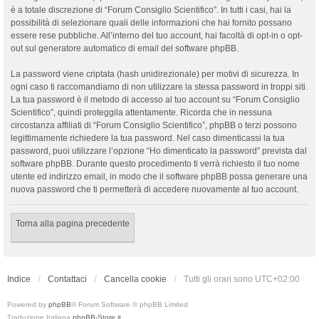
è a totale discrezione di “Forum Consiglio Scientifico”. In tutti i casi, hai la
possibilità di selezionare quali delle informazioni che hai fornito possano
essere rese pubbliche. All’interno del tuo account, hai facoltà di opt-in o opt-
out sul generatore automatico di email del software phpBB.
La password viene criptata (hash unidirezionale) per motivi di sicurezza. In
ogni caso ti raccomandiamo di non utilizzare la stessa password in troppi siti.
La tua password è il metodo di accesso al tuo account su “Forum Consiglio
Scientifico”, quindi proteggila attentamente. Ricorda che in nessuna
circostanza affiliati di “Forum Consiglio Scientifico”, phpBB o terzi possono
legittimamente richiedere la tua password. Nel caso dimenticassi la tua
password, puoi utilizzare l’opzione “Ho dimenticato la password” prevista dal
software phpBB. Durante questo procedimento ti verrà richiesto il tuo nome
utente ed indirizzo email, in modo che il software phpBB possa generare una
nuova password che ti permetterà di accedere nuovamente al tuo account.
Torna alla pagina precedente
Indice
Contattaci
Cancella cookie
Tutti gli orari sono
UTC+02:00
Powered by
phpBB
® Forum Software © phpBB Limited
Traduzione Italiana
phpBB-Store.it