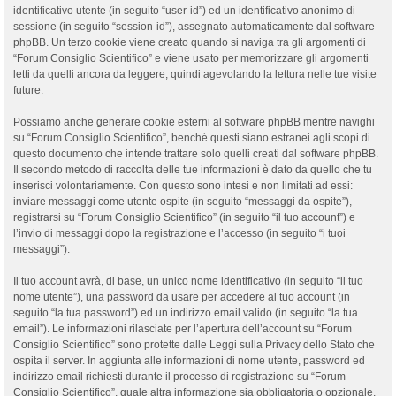
identificativo utente (in seguito “user-id”) ed un identificativo anonimo di
sessione (in seguito “session-id”), assegnato automaticamente dal software
phpBB. Un terzo cookie viene creato quando si naviga tra gli argomenti di
“Forum Consiglio Scientifico” e viene usato per memorizzare gli argomenti
letti da quelli ancora da leggere, quindi agevolando la lettura nelle tue visite
future.
Possiamo anche generare cookie esterni al software phpBB mentre navighi
su “Forum Consiglio Scientifico”, benché questi siano estranei agli scopi di
questo documento che intende trattare solo quelli creati dal software phpBB.
Il secondo metodo di raccolta delle tue informazioni è dato da quello che tu
inserisci volontariamente. Con questo sono intesi e non limitati ad essi:
inviare messaggi come utente ospite (in seguito “messaggi da ospite”),
registrarsi su “Forum Consiglio Scientifico” (in seguito “il tuo account”) e
l’invio di messaggi dopo la registrazione e l’accesso (in seguito “i tuoi
messaggi”).
Il tuo account avrà, di base, un unico nome identificativo (in seguito “il tuo
nome utente”), una password da usare per accedere al tuo account (in
seguito “la tua password”) ed un indirizzo email valido (in seguito “la tua
email”). Le informazioni rilasciate per l’apertura dell’account su “Forum
Consiglio Scientifico” sono protette dalle Leggi sulla Privacy dello Stato che
ospita il server. In aggiunta alle informazioni di nome utente, password ed
indirizzo email richiesti durante il processo di registrazione su “Forum
Consiglio Scientifico”, quale altra informazione sia obbligatoria o opzionale,