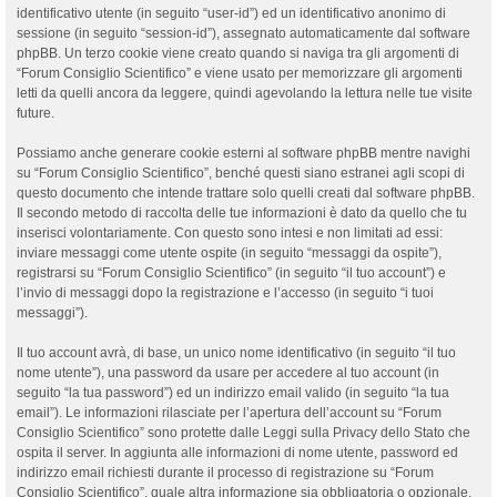
identificativo utente (in seguito “user-id”) ed un identificativo anonimo di
sessione (in seguito “session-id”), assegnato automaticamente dal software
phpBB. Un terzo cookie viene creato quando si naviga tra gli argomenti di
“Forum Consiglio Scientifico” e viene usato per memorizzare gli argomenti
letti da quelli ancora da leggere, quindi agevolando la lettura nelle tue visite
future.
Possiamo anche generare cookie esterni al software phpBB mentre navighi
su “Forum Consiglio Scientifico”, benché questi siano estranei agli scopi di
questo documento che intende trattare solo quelli creati dal software phpBB.
Il secondo metodo di raccolta delle tue informazioni è dato da quello che tu
inserisci volontariamente. Con questo sono intesi e non limitati ad essi:
inviare messaggi come utente ospite (in seguito “messaggi da ospite”),
registrarsi su “Forum Consiglio Scientifico” (in seguito “il tuo account”) e
l’invio di messaggi dopo la registrazione e l’accesso (in seguito “i tuoi
messaggi”).
Il tuo account avrà, di base, un unico nome identificativo (in seguito “il tuo
nome utente”), una password da usare per accedere al tuo account (in
seguito “la tua password”) ed un indirizzo email valido (in seguito “la tua
email”). Le informazioni rilasciate per l’apertura dell’account su “Forum
Consiglio Scientifico” sono protette dalle Leggi sulla Privacy dello Stato che
ospita il server. In aggiunta alle informazioni di nome utente, password ed
indirizzo email richiesti durante il processo di registrazione su “Forum
Consiglio Scientifico”, quale altra informazione sia obbligatoria o opzionale,