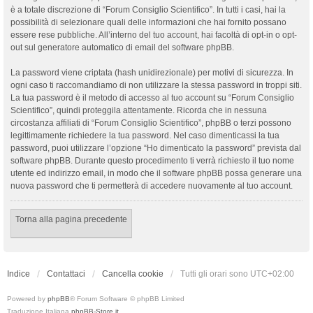
è a totale discrezione di “Forum Consiglio Scientifico”. In tutti i casi, hai la
possibilità di selezionare quali delle informazioni che hai fornito possano
essere rese pubbliche. All’interno del tuo account, hai facoltà di opt-in o opt-
out sul generatore automatico di email del software phpBB.
La password viene criptata (hash unidirezionale) per motivi di sicurezza. In
ogni caso ti raccomandiamo di non utilizzare la stessa password in troppi siti.
La tua password è il metodo di accesso al tuo account su “Forum Consiglio
Scientifico”, quindi proteggila attentamente. Ricorda che in nessuna
circostanza affiliati di “Forum Consiglio Scientifico”, phpBB o terzi possono
legittimamente richiedere la tua password. Nel caso dimenticassi la tua
password, puoi utilizzare l’opzione “Ho dimenticato la password” prevista dal
software phpBB. Durante questo procedimento ti verrà richiesto il tuo nome
utente ed indirizzo email, in modo che il software phpBB possa generare una
nuova password che ti permetterà di accedere nuovamente al tuo account.
Torna alla pagina precedente
Indice
Contattaci
Cancella cookie
Tutti gli orari sono
UTC+02:00
Powered by
phpBB
® Forum Software © phpBB Limited
Traduzione Italiana
phpBB-Store.it