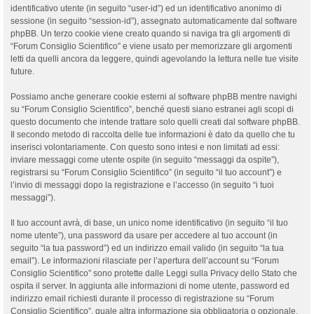
identificativo utente (in seguito “user-id”) ed un identificativo anonimo di
sessione (in seguito “session-id”), assegnato automaticamente dal software
phpBB. Un terzo cookie viene creato quando si naviga tra gli argomenti di
“Forum Consiglio Scientifico” e viene usato per memorizzare gli argomenti
letti da quelli ancora da leggere, quindi agevolando la lettura nelle tue visite
future.
Possiamo anche generare cookie esterni al software phpBB mentre navighi
su “Forum Consiglio Scientifico”, benché questi siano estranei agli scopi di
questo documento che intende trattare solo quelli creati dal software phpBB.
Il secondo metodo di raccolta delle tue informazioni è dato da quello che tu
inserisci volontariamente. Con questo sono intesi e non limitati ad essi:
inviare messaggi come utente ospite (in seguito “messaggi da ospite”),
registrarsi su “Forum Consiglio Scientifico” (in seguito “il tuo account”) e
l’invio di messaggi dopo la registrazione e l’accesso (in seguito “i tuoi
messaggi”).
Il tuo account avrà, di base, un unico nome identificativo (in seguito “il tuo
nome utente”), una password da usare per accedere al tuo account (in
seguito “la tua password”) ed un indirizzo email valido (in seguito “la tua
email”). Le informazioni rilasciate per l’apertura dell’account su “Forum
Consiglio Scientifico” sono protette dalle Leggi sulla Privacy dello Stato che
ospita il server. In aggiunta alle informazioni di nome utente, password ed
indirizzo email richiesti durante il processo di registrazione su “Forum
Consiglio Scientifico”, quale altra informazione sia obbligatoria o opzionale,