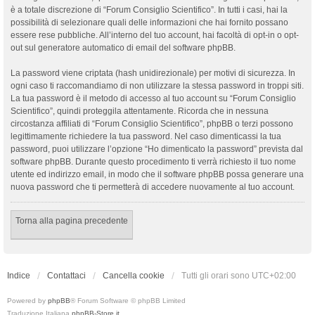
è a totale discrezione di “Forum Consiglio Scientifico”. In tutti i casi, hai la
possibilità di selezionare quali delle informazioni che hai fornito possano
essere rese pubbliche. All’interno del tuo account, hai facoltà di opt-in o opt-
out sul generatore automatico di email del software phpBB.
La password viene criptata (hash unidirezionale) per motivi di sicurezza. In
ogni caso ti raccomandiamo di non utilizzare la stessa password in troppi siti.
La tua password è il metodo di accesso al tuo account su “Forum Consiglio
Scientifico”, quindi proteggila attentamente. Ricorda che in nessuna
circostanza affiliati di “Forum Consiglio Scientifico”, phpBB o terzi possono
legittimamente richiedere la tua password. Nel caso dimenticassi la tua
password, puoi utilizzare l’opzione “Ho dimenticato la password” prevista dal
software phpBB. Durante questo procedimento ti verrà richiesto il tuo nome
utente ed indirizzo email, in modo che il software phpBB possa generare una
nuova password che ti permetterà di accedere nuovamente al tuo account.
Torna alla pagina precedente
Indice
Contattaci
Cancella cookie
Tutti gli orari sono
UTC+02:00
Powered by
phpBB
® Forum Software © phpBB Limited
Traduzione Italiana
phpBB-Store.it