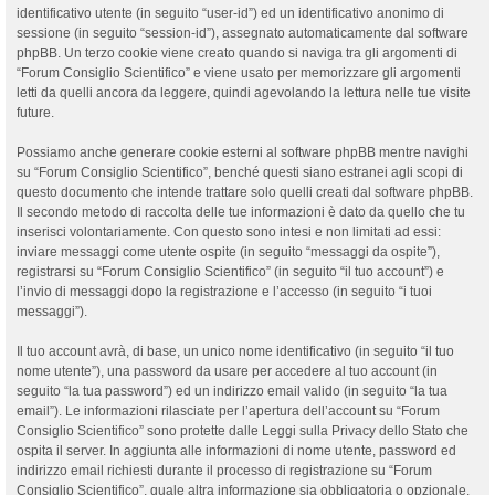
identificativo utente (in seguito “user-id”) ed un identificativo anonimo di
sessione (in seguito “session-id”), assegnato automaticamente dal software
phpBB. Un terzo cookie viene creato quando si naviga tra gli argomenti di
“Forum Consiglio Scientifico” e viene usato per memorizzare gli argomenti
letti da quelli ancora da leggere, quindi agevolando la lettura nelle tue visite
future.
Possiamo anche generare cookie esterni al software phpBB mentre navighi
su “Forum Consiglio Scientifico”, benché questi siano estranei agli scopi di
questo documento che intende trattare solo quelli creati dal software phpBB.
Il secondo metodo di raccolta delle tue informazioni è dato da quello che tu
inserisci volontariamente. Con questo sono intesi e non limitati ad essi:
inviare messaggi come utente ospite (in seguito “messaggi da ospite”),
registrarsi su “Forum Consiglio Scientifico” (in seguito “il tuo account”) e
l’invio di messaggi dopo la registrazione e l’accesso (in seguito “i tuoi
messaggi”).
Il tuo account avrà, di base, un unico nome identificativo (in seguito “il tuo
nome utente”), una password da usare per accedere al tuo account (in
seguito “la tua password”) ed un indirizzo email valido (in seguito “la tua
email”). Le informazioni rilasciate per l’apertura dell’account su “Forum
Consiglio Scientifico” sono protette dalle Leggi sulla Privacy dello Stato che
ospita il server. In aggiunta alle informazioni di nome utente, password ed
indirizzo email richiesti durante il processo di registrazione su “Forum
Consiglio Scientifico”, quale altra informazione sia obbligatoria o opzionale,