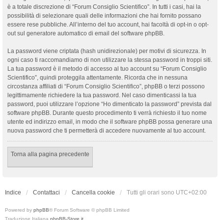
è a totale discrezione di “Forum Consiglio Scientifico”. In tutti i casi, hai la
possibilità di selezionare quali delle informazioni che hai fornito possano
essere rese pubbliche. All’interno del tuo account, hai facoltà di opt-in o opt-
out sul generatore automatico di email del software phpBB.
La password viene criptata (hash unidirezionale) per motivi di sicurezza. In
ogni caso ti raccomandiamo di non utilizzare la stessa password in troppi siti.
La tua password è il metodo di accesso al tuo account su “Forum Consiglio
Scientifico”, quindi proteggila attentamente. Ricorda che in nessuna
circostanza affiliati di “Forum Consiglio Scientifico”, phpBB o terzi possono
legittimamente richiedere la tua password. Nel caso dimenticassi la tua
password, puoi utilizzare l’opzione “Ho dimenticato la password” prevista dal
software phpBB. Durante questo procedimento ti verrà richiesto il tuo nome
utente ed indirizzo email, in modo che il software phpBB possa generare una
nuova password che ti permetterà di accedere nuovamente al tuo account.
Torna alla pagina precedente
Indice
Contattaci
Cancella cookie
Tutti gli orari sono
UTC+02:00
Powered by
phpBB
® Forum Software © phpBB Limited
Traduzione Italiana
phpBB-Store.it