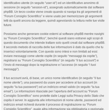
identificativo utente (in seguito “user-id”) ed un identificativo anonimo di
sessione (in seguito “session-id”), assegnato automaticamente dal software
phpBB. Un terzo cookie viene creato quando si naviga tra gli argomenti di
“Forum Consiglio Scientifico” e viene usato per memorizzare gli argomenti
letti da quelli ancora da leggere, quindi agevolando la lettura nelle tue visite
future.
Possiamo anche generare cookie esterni al software phpBB mentre navighi
su “Forum Consiglio Scientifico”, benché questi siano estranei agli scopi di
questo documento che intende trattare solo quelli creati dal software phpBB.
Il secondo metodo di raccolta delle tue informazioni è dato da quello che tu
inserisci volontariamente. Con questo sono intesi e non limitati ad essi:
inviare messaggi come utente ospite (in seguito “messaggi da ospite”),
registrarsi su “Forum Consiglio Scientifico” (in seguito “il tuo account”) e
l’invio di messaggi dopo la registrazione e l’accesso (in seguito “i tuoi
messaggi”).
Il tuo account avrà, di base, un unico nome identificativo (in seguito “il tuo
nome utente”), una password da usare per accedere al tuo account (in
seguito “la tua password”) ed un indirizzo email valido (in seguito “la tua
email”). Le informazioni rilasciate per l’apertura dell’account su “Forum
Consiglio Scientifico” sono protette dalle Leggi sulla Privacy dello Stato che
ospita il server. In aggiunta alle informazioni di nome utente, password ed
indirizzo email richiesti durante il processo di registrazione su “Forum
Consiglio Scientifico”, quale altra informazione sia obbligatoria o opzionale,