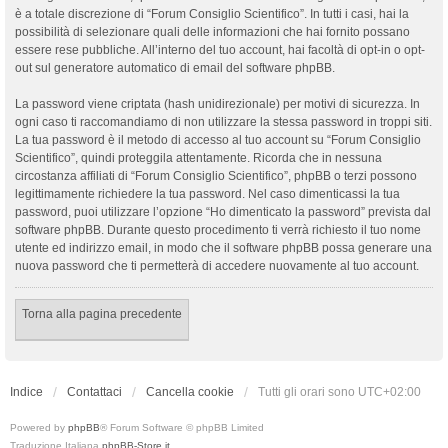
è a totale discrezione di “Forum Consiglio Scientifico”. In tutti i casi, hai la
possibilità di selezionare quali delle informazioni che hai fornito possano
essere rese pubbliche. All’interno del tuo account, hai facoltà di opt-in o opt-
out sul generatore automatico di email del software phpBB.
La password viene criptata (hash unidirezionale) per motivi di sicurezza. In
ogni caso ti raccomandiamo di non utilizzare la stessa password in troppi siti.
La tua password è il metodo di accesso al tuo account su “Forum Consiglio
Scientifico”, quindi proteggila attentamente. Ricorda che in nessuna
circostanza affiliati di “Forum Consiglio Scientifico”, phpBB o terzi possono
legittimamente richiedere la tua password. Nel caso dimenticassi la tua
password, puoi utilizzare l’opzione “Ho dimenticato la password” prevista dal
software phpBB. Durante questo procedimento ti verrà richiesto il tuo nome
utente ed indirizzo email, in modo che il software phpBB possa generare una
nuova password che ti permetterà di accedere nuovamente al tuo account.
Torna alla pagina precedente
Indice
Contattaci
Cancella cookie
Tutti gli orari sono
UTC+02:00
Powered by
phpBB
® Forum Software © phpBB Limited
Traduzione Italiana
phpBB-Store.it