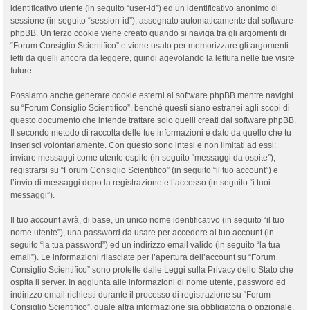
identificativo utente (in seguito “user-id”) ed un identificativo anonimo di
sessione (in seguito “session-id”), assegnato automaticamente dal software
phpBB. Un terzo cookie viene creato quando si naviga tra gli argomenti di
“Forum Consiglio Scientifico” e viene usato per memorizzare gli argomenti
letti da quelli ancora da leggere, quindi agevolando la lettura nelle tue visite
future.
Possiamo anche generare cookie esterni al software phpBB mentre navighi
su “Forum Consiglio Scientifico”, benché questi siano estranei agli scopi di
questo documento che intende trattare solo quelli creati dal software phpBB.
Il secondo metodo di raccolta delle tue informazioni è dato da quello che tu
inserisci volontariamente. Con questo sono intesi e non limitati ad essi:
inviare messaggi come utente ospite (in seguito “messaggi da ospite”),
registrarsi su “Forum Consiglio Scientifico” (in seguito “il tuo account”) e
l’invio di messaggi dopo la registrazione e l’accesso (in seguito “i tuoi
messaggi”).
Il tuo account avrà, di base, un unico nome identificativo (in seguito “il tuo
nome utente”), una password da usare per accedere al tuo account (in
seguito “la tua password”) ed un indirizzo email valido (in seguito “la tua
email”). Le informazioni rilasciate per l’apertura dell’account su “Forum
Consiglio Scientifico” sono protette dalle Leggi sulla Privacy dello Stato che
ospita il server. In aggiunta alle informazioni di nome utente, password ed
indirizzo email richiesti durante il processo di registrazione su “Forum
Consiglio Scientifico”, quale altra informazione sia obbligatoria o opzionale,