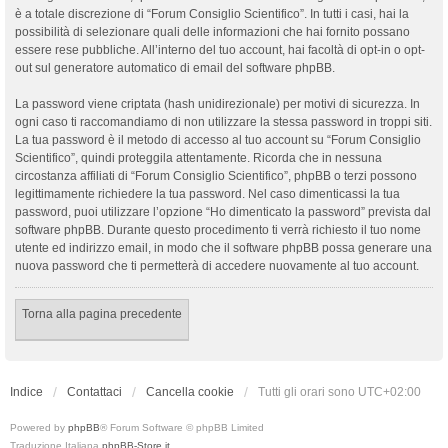
è a totale discrezione di “Forum Consiglio Scientifico”. In tutti i casi, hai la
possibilità di selezionare quali delle informazioni che hai fornito possano
essere rese pubbliche. All’interno del tuo account, hai facoltà di opt-in o opt-
out sul generatore automatico di email del software phpBB.
La password viene criptata (hash unidirezionale) per motivi di sicurezza. In
ogni caso ti raccomandiamo di non utilizzare la stessa password in troppi siti.
La tua password è il metodo di accesso al tuo account su “Forum Consiglio
Scientifico”, quindi proteggila attentamente. Ricorda che in nessuna
circostanza affiliati di “Forum Consiglio Scientifico”, phpBB o terzi possono
legittimamente richiedere la tua password. Nel caso dimenticassi la tua
password, puoi utilizzare l’opzione “Ho dimenticato la password” prevista dal
software phpBB. Durante questo procedimento ti verrà richiesto il tuo nome
utente ed indirizzo email, in modo che il software phpBB possa generare una
nuova password che ti permetterà di accedere nuovamente al tuo account.
Torna alla pagina precedente
Indice
Contattaci
Cancella cookie
Tutti gli orari sono
UTC+02:00
Powered by
phpBB
® Forum Software © phpBB Limited
Traduzione Italiana
phpBB-Store.it