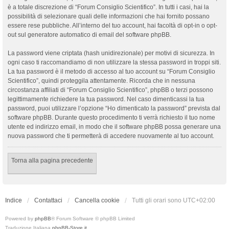
è a totale discrezione di “Forum Consiglio Scientifico”. In tutti i casi, hai la
possibilità di selezionare quali delle informazioni che hai fornito possano
essere rese pubbliche. All’interno del tuo account, hai facoltà di opt-in o opt-
out sul generatore automatico di email del software phpBB.
La password viene criptata (hash unidirezionale) per motivi di sicurezza. In
ogni caso ti raccomandiamo di non utilizzare la stessa password in troppi siti.
La tua password è il metodo di accesso al tuo account su “Forum Consiglio
Scientifico”, quindi proteggila attentamente. Ricorda che in nessuna
circostanza affiliati di “Forum Consiglio Scientifico”, phpBB o terzi possono
legittimamente richiedere la tua password. Nel caso dimenticassi la tua
password, puoi utilizzare l’opzione “Ho dimenticato la password” prevista dal
software phpBB. Durante questo procedimento ti verrà richiesto il tuo nome
utente ed indirizzo email, in modo che il software phpBB possa generare una
nuova password che ti permetterà di accedere nuovamente al tuo account.
Torna alla pagina precedente
Indice
Contattaci
Cancella cookie
Tutti gli orari sono
UTC+02:00
Powered by
phpBB
® Forum Software © phpBB Limited
Traduzione Italiana
phpBB-Store.it