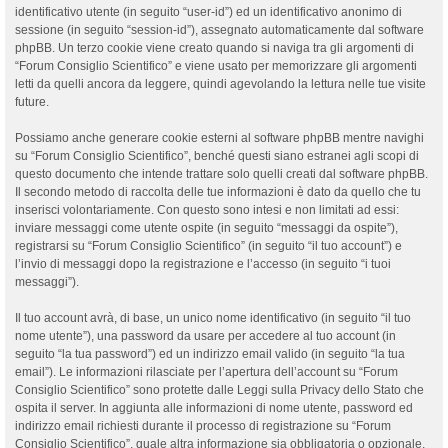
identificativo utente (in seguito “user-id”) ed un identificativo anonimo di
sessione (in seguito “session-id”), assegnato automaticamente dal software
phpBB. Un terzo cookie viene creato quando si naviga tra gli argomenti di
“Forum Consiglio Scientifico” e viene usato per memorizzare gli argomenti
letti da quelli ancora da leggere, quindi agevolando la lettura nelle tue visite
future.
Possiamo anche generare cookie esterni al software phpBB mentre navighi
su “Forum Consiglio Scientifico”, benché questi siano estranei agli scopi di
questo documento che intende trattare solo quelli creati dal software phpBB.
Il secondo metodo di raccolta delle tue informazioni è dato da quello che tu
inserisci volontariamente. Con questo sono intesi e non limitati ad essi:
inviare messaggi come utente ospite (in seguito “messaggi da ospite”),
registrarsi su “Forum Consiglio Scientifico” (in seguito “il tuo account”) e
l’invio di messaggi dopo la registrazione e l’accesso (in seguito “i tuoi
messaggi”).
Il tuo account avrà, di base, un unico nome identificativo (in seguito “il tuo
nome utente”), una password da usare per accedere al tuo account (in
seguito “la tua password”) ed un indirizzo email valido (in seguito “la tua
email”). Le informazioni rilasciate per l’apertura dell’account su “Forum
Consiglio Scientifico” sono protette dalle Leggi sulla Privacy dello Stato che
ospita il server. In aggiunta alle informazioni di nome utente, password ed
indirizzo email richiesti durante il processo di registrazione su “Forum
Consiglio Scientifico”, quale altra informazione sia obbligatoria o opzionale,