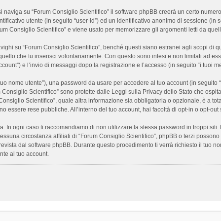
 naviga su “Forum Consiglio Scientifico” il software phpBB creerà un certo numero di
ificativo utente (in seguito “user-id”) ed un identificativo anonimo di sessione (i
m Consiglio Scientifico” e viene usato per memorizzare gli argomenti letti da quelli
i su “Forum Consiglio Scientifico”, benché questi siano estranei agli scopi di que
quello che tu inserisci volontariamente. Con questo sono intesi e non limitati ad es
 account”) e l’invio di messaggi dopo la registrazione e l’accesso (in seguito “i tuoi m
il tuo nome utente”), una password da usare per accedere al tuo account (in seguito “
m Consiglio Scientifico” sono protette dalle Leggi sulla Privacy dello Stato che ospit
onsiglio Scientifico”, quale altra informazione sia obbligatoria o opzionale, è a totale
ano essere rese pubbliche. All’interno del tuo account, hai facoltà di opt-in o opt-o
a. In ogni caso ti raccomandiamo di non utilizzare la stessa password in troppi sit
nessuna circostanza affiliati di “Forum Consiglio Scientifico”, phpBB o terzi posson
revista dal software phpBB. Durante questo procedimento ti verrà richiesto il tuo n
te al tuo account.