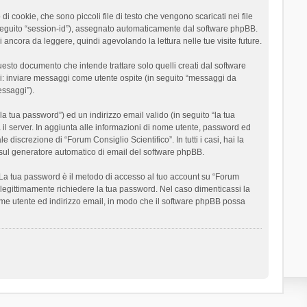
 cookie, che sono piccoli file di testo che vengono scaricati nei file
n seguito “session-id”), assegnato automaticamente dal software phpBB.
 ancora da leggere, quindi agevolando la lettura nelle tue visite future.
sto documento che intende trattare solo quelli creati dal software
si: inviare messaggi come utente ospite (in seguito “messaggi da
essaggi”).
la tua password”) ed un indirizzo email valido (in seguito “la tua
a il server. In aggiunta alle informazioni di nome utente, password ed
 discrezione di “Forum Consiglio Scientifico”. In tutti i casi, hai la
ut sul generatore automatico di email del software phpBB.
i. La tua password è il metodo di accesso al tuo account su “Forum
o legittimamente richiedere la tua password. Nel caso dimenticassi la
ome utente ed indirizzo email, in modo che il software phpBB possa