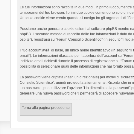
Le tue informazioni sono raccolte in due modi. In primo luogo, mentre si
temporanei del tuo browser. I primi due cookie contengono solo un ident
Un terzo cookie viene creato quando si naviga tra gli argomenti di “Foru
Possiamo anche generare cookie esterni al software phpBB mentre navigh
phpBB. Il secondo metodo di raccolta delle tue informazioni è dato da 
ospite”), registrarsi su “Forum Consiglio Scientifico” (in seguito “il tuo
Il tuo account avrà, di base, un unico nome identificativo (in seguito “
email”). Le informazioni rilasciate per l’apertura dell’account su “Foru
indirizzo email richiesti durante il processo di registrazione su “Forum C
possibilità di selezionare quali delle informazioni che hai fornito poss
La password viene criptata (hash unidirezionale) per motivi di sicurezz
Consiglio Scientifico”, quindi proteggila attentamente. Ricorda che in 
tua password, puoi utilizzare l’opzione “Ho dimenticato la password” p
generare una nuova password che ti permetterà di accedere nuovamen
Torna alla pagina precedente