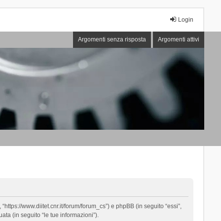
Login
Argomenti senza risposta
Argomenti attivi
“https://www.diitet.cnr.it/forum/forum_cs”) e phpBB (in seguito “essi”,
ta (in seguito “le tue informazioni”).