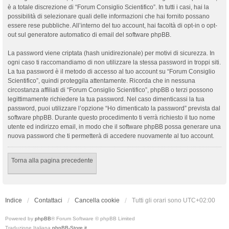
è a totale discrezione di “Forum Consiglio Scientifico”. In tutti i casi, hai la
possibilità di selezionare quali delle informazioni che hai fornito possano
essere rese pubbliche. All’interno del tuo account, hai facoltà di opt-in o opt-
out sul generatore automatico di email del software phpBB.
La password viene criptata (hash unidirezionale) per motivi di sicurezza. In
ogni caso ti raccomandiamo di non utilizzare la stessa password in troppi siti.
La tua password è il metodo di accesso al tuo account su “Forum Consiglio
Scientifico”, quindi proteggila attentamente. Ricorda che in nessuna
circostanza affiliati di “Forum Consiglio Scientifico”, phpBB o terzi possono
legittimamente richiedere la tua password. Nel caso dimenticassi la tua
password, puoi utilizzare l’opzione “Ho dimenticato la password” prevista dal
software phpBB. Durante questo procedimento ti verrà richiesto il tuo nome
utente ed indirizzo email, in modo che il software phpBB possa generare una
nuova password che ti permetterà di accedere nuovamente al tuo account.
Torna alla pagina precedente
Indice
Contattaci
Cancella cookie
Tutti gli orari sono
UTC+02:00
Powered by
phpBB
® Forum Software © phpBB Limited
Traduzione Italiana
phpBB-Store.it