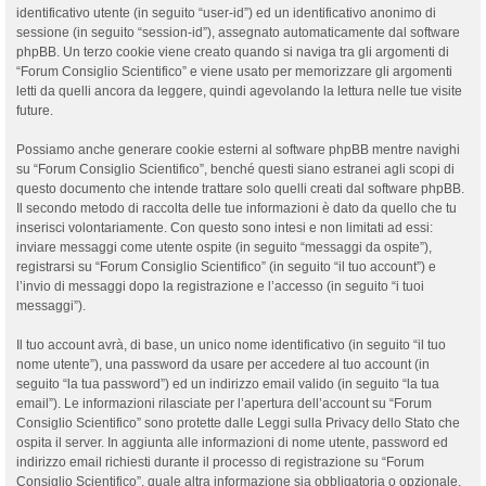
identificativo utente (in seguito “user-id”) ed un identificativo anonimo di
sessione (in seguito “session-id”), assegnato automaticamente dal software
phpBB. Un terzo cookie viene creato quando si naviga tra gli argomenti di
“Forum Consiglio Scientifico” e viene usato per memorizzare gli argomenti
letti da quelli ancora da leggere, quindi agevolando la lettura nelle tue visite
future.
Possiamo anche generare cookie esterni al software phpBB mentre navighi
su “Forum Consiglio Scientifico”, benché questi siano estranei agli scopi di
questo documento che intende trattare solo quelli creati dal software phpBB.
Il secondo metodo di raccolta delle tue informazioni è dato da quello che tu
inserisci volontariamente. Con questo sono intesi e non limitati ad essi:
inviare messaggi come utente ospite (in seguito “messaggi da ospite”),
registrarsi su “Forum Consiglio Scientifico” (in seguito “il tuo account”) e
l’invio di messaggi dopo la registrazione e l’accesso (in seguito “i tuoi
messaggi”).
Il tuo account avrà, di base, un unico nome identificativo (in seguito “il tuo
nome utente”), una password da usare per accedere al tuo account (in
seguito “la tua password”) ed un indirizzo email valido (in seguito “la tua
email”). Le informazioni rilasciate per l’apertura dell’account su “Forum
Consiglio Scientifico” sono protette dalle Leggi sulla Privacy dello Stato che
ospita il server. In aggiunta alle informazioni di nome utente, password ed
indirizzo email richiesti durante il processo di registrazione su “Forum
Consiglio Scientifico”, quale altra informazione sia obbligatoria o opzionale,