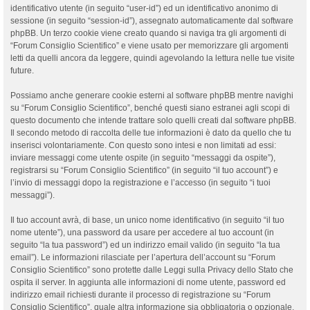
identificativo utente (in seguito “user-id”) ed un identificativo anonimo di
sessione (in seguito “session-id”), assegnato automaticamente dal software
phpBB. Un terzo cookie viene creato quando si naviga tra gli argomenti di
“Forum Consiglio Scientifico” e viene usato per memorizzare gli argomenti
letti da quelli ancora da leggere, quindi agevolando la lettura nelle tue visite
future.
Possiamo anche generare cookie esterni al software phpBB mentre navighi
su “Forum Consiglio Scientifico”, benché questi siano estranei agli scopi di
questo documento che intende trattare solo quelli creati dal software phpBB.
Il secondo metodo di raccolta delle tue informazioni è dato da quello che tu
inserisci volontariamente. Con questo sono intesi e non limitati ad essi:
inviare messaggi come utente ospite (in seguito “messaggi da ospite”),
registrarsi su “Forum Consiglio Scientifico” (in seguito “il tuo account”) e
l’invio di messaggi dopo la registrazione e l’accesso (in seguito “i tuoi
messaggi”).
Il tuo account avrà, di base, un unico nome identificativo (in seguito “il tuo
nome utente”), una password da usare per accedere al tuo account (in
seguito “la tua password”) ed un indirizzo email valido (in seguito “la tua
email”). Le informazioni rilasciate per l’apertura dell’account su “Forum
Consiglio Scientifico” sono protette dalle Leggi sulla Privacy dello Stato che
ospita il server. In aggiunta alle informazioni di nome utente, password ed
indirizzo email richiesti durante il processo di registrazione su “Forum
Consiglio Scientifico”, quale altra informazione sia obbligatoria o opzionale,