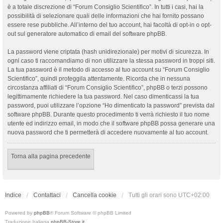
è a totale discrezione di “Forum Consiglio Scientifico”. In tutti i casi, hai la
possibilità di selezionare quali delle informazioni che hai fornito possano
essere rese pubbliche. All’interno del tuo account, hai facoltà di opt-in o opt-
out sul generatore automatico di email del software phpBB.
La password viene criptata (hash unidirezionale) per motivi di sicurezza. In
ogni caso ti raccomandiamo di non utilizzare la stessa password in troppi siti.
La tua password è il metodo di accesso al tuo account su “Forum Consiglio
Scientifico”, quindi proteggila attentamente. Ricorda che in nessuna
circostanza affiliati di “Forum Consiglio Scientifico”, phpBB o terzi possono
legittimamente richiedere la tua password. Nel caso dimenticassi la tua
password, puoi utilizzare l’opzione “Ho dimenticato la password” prevista dal
software phpBB. Durante questo procedimento ti verrà richiesto il tuo nome
utente ed indirizzo email, in modo che il software phpBB possa generare una
nuova password che ti permetterà di accedere nuovamente al tuo account.
Torna alla pagina precedente
Indice
Contattaci
Cancella cookie
Tutti gli orari sono
UTC+02:00
Powered by
phpBB
® Forum Software © phpBB Limited
Traduzione Italiana
phpBB-Store.it