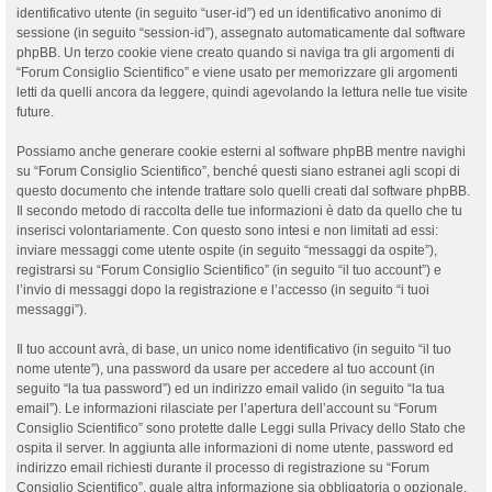
identificativo utente (in seguito “user-id”) ed un identificativo anonimo di
sessione (in seguito “session-id”), assegnato automaticamente dal software
phpBB. Un terzo cookie viene creato quando si naviga tra gli argomenti di
“Forum Consiglio Scientifico” e viene usato per memorizzare gli argomenti
letti da quelli ancora da leggere, quindi agevolando la lettura nelle tue visite
future.
Possiamo anche generare cookie esterni al software phpBB mentre navighi
su “Forum Consiglio Scientifico”, benché questi siano estranei agli scopi di
questo documento che intende trattare solo quelli creati dal software phpBB.
Il secondo metodo di raccolta delle tue informazioni è dato da quello che tu
inserisci volontariamente. Con questo sono intesi e non limitati ad essi:
inviare messaggi come utente ospite (in seguito “messaggi da ospite”),
registrarsi su “Forum Consiglio Scientifico” (in seguito “il tuo account”) e
l’invio di messaggi dopo la registrazione e l’accesso (in seguito “i tuoi
messaggi”).
Il tuo account avrà, di base, un unico nome identificativo (in seguito “il tuo
nome utente”), una password da usare per accedere al tuo account (in
seguito “la tua password”) ed un indirizzo email valido (in seguito “la tua
email”). Le informazioni rilasciate per l’apertura dell’account su “Forum
Consiglio Scientifico” sono protette dalle Leggi sulla Privacy dello Stato che
ospita il server. In aggiunta alle informazioni di nome utente, password ed
indirizzo email richiesti durante il processo di registrazione su “Forum
Consiglio Scientifico”, quale altra informazione sia obbligatoria o opzionale,