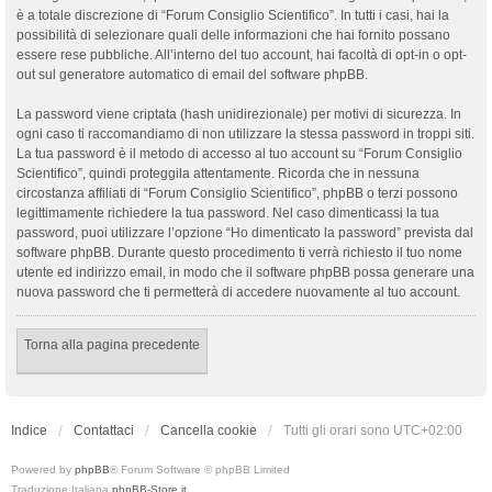
è a totale discrezione di “Forum Consiglio Scientifico”. In tutti i casi, hai la
possibilità di selezionare quali delle informazioni che hai fornito possano
essere rese pubbliche. All’interno del tuo account, hai facoltà di opt-in o opt-
out sul generatore automatico di email del software phpBB.
La password viene criptata (hash unidirezionale) per motivi di sicurezza. In
ogni caso ti raccomandiamo di non utilizzare la stessa password in troppi siti.
La tua password è il metodo di accesso al tuo account su “Forum Consiglio
Scientifico”, quindi proteggila attentamente. Ricorda che in nessuna
circostanza affiliati di “Forum Consiglio Scientifico”, phpBB o terzi possono
legittimamente richiedere la tua password. Nel caso dimenticassi la tua
password, puoi utilizzare l’opzione “Ho dimenticato la password” prevista dal
software phpBB. Durante questo procedimento ti verrà richiesto il tuo nome
utente ed indirizzo email, in modo che il software phpBB possa generare una
nuova password che ti permetterà di accedere nuovamente al tuo account.
Torna alla pagina precedente
Indice
Contattaci
Cancella cookie
Tutti gli orari sono
UTC+02:00
Powered by
phpBB
® Forum Software © phpBB Limited
Traduzione Italiana
phpBB-Store.it