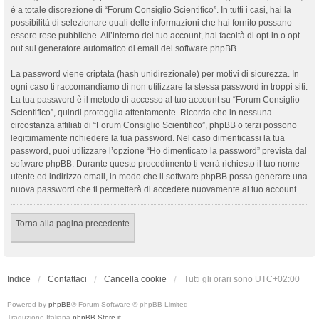
è a totale discrezione di “Forum Consiglio Scientifico”. In tutti i casi, hai la
possibilità di selezionare quali delle informazioni che hai fornito possano
essere rese pubbliche. All’interno del tuo account, hai facoltà di opt-in o opt-
out sul generatore automatico di email del software phpBB.
La password viene criptata (hash unidirezionale) per motivi di sicurezza. In
ogni caso ti raccomandiamo di non utilizzare la stessa password in troppi siti.
La tua password è il metodo di accesso al tuo account su “Forum Consiglio
Scientifico”, quindi proteggila attentamente. Ricorda che in nessuna
circostanza affiliati di “Forum Consiglio Scientifico”, phpBB o terzi possono
legittimamente richiedere la tua password. Nel caso dimenticassi la tua
password, puoi utilizzare l’opzione “Ho dimenticato la password” prevista dal
software phpBB. Durante questo procedimento ti verrà richiesto il tuo nome
utente ed indirizzo email, in modo che il software phpBB possa generare una
nuova password che ti permetterà di accedere nuovamente al tuo account.
Torna alla pagina precedente
Indice
Contattaci
Cancella cookie
Tutti gli orari sono
UTC+02:00
Powered by
phpBB
® Forum Software © phpBB Limited
Traduzione Italiana
phpBB-Store.it