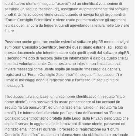
identificativo utente (in seguito “user-id”) ed un identificativo anonimo di
sessione (in seguito “session-id”), assegnato automaticamente dal software
phpBB. Un terzo cookie viene creato quando si naviga tra gli argomenti di
“Forum Consiglio Scientifico” e viene usato per memorizzare gli argomenti
letti da quelli ancora da leggere, quindi agevolando la lettura nelle tue visite
future.
Possiamo anche generare cookie esterni al software phpBB mentre navighi
su “Forum Consiglio Scientifico”, benché questi siano estranei agli scopi di
questo documento che intende trattare solo quelli creati dal software phpBB.
Il secondo metodo di raccolta delle tue informazioni è dato da quello che tu
inserisci volontariamente. Con questo sono intesi e non limitati ad essi:
inviare messaggi come utente ospite (in seguito “messaggi da ospite”),
registrarsi su “Forum Consiglio Scientifico” (in seguito “il tuo account”) e
l’invio di messaggi dopo la registrazione e l’accesso (in seguito “i tuoi
messaggi”).
Il tuo account avrà, di base, un unico nome identificativo (in seguito “il tuo
nome utente”), una password da usare per accedere al tuo account (in
seguito “la tua password”) ed un indirizzo email valido (in seguito “la tua
email”). Le informazioni rilasciate per l’apertura dell’account su “Forum
Consiglio Scientifico” sono protette dalle Leggi sulla Privacy dello Stato che
ospita il server. In aggiunta alle informazioni di nome utente, password ed
indirizzo email richiesti durante il processo di registrazione su “Forum
Consiglio Scientifico”, quale altra informazione sia obbligatoria o opzionale,