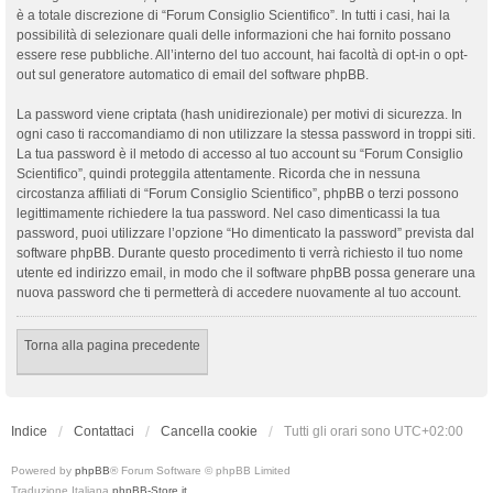
è a totale discrezione di “Forum Consiglio Scientifico”. In tutti i casi, hai la
possibilità di selezionare quali delle informazioni che hai fornito possano
essere rese pubbliche. All’interno del tuo account, hai facoltà di opt-in o opt-
out sul generatore automatico di email del software phpBB.
La password viene criptata (hash unidirezionale) per motivi di sicurezza. In
ogni caso ti raccomandiamo di non utilizzare la stessa password in troppi siti.
La tua password è il metodo di accesso al tuo account su “Forum Consiglio
Scientifico”, quindi proteggila attentamente. Ricorda che in nessuna
circostanza affiliati di “Forum Consiglio Scientifico”, phpBB o terzi possono
legittimamente richiedere la tua password. Nel caso dimenticassi la tua
password, puoi utilizzare l’opzione “Ho dimenticato la password” prevista dal
software phpBB. Durante questo procedimento ti verrà richiesto il tuo nome
utente ed indirizzo email, in modo che il software phpBB possa generare una
nuova password che ti permetterà di accedere nuovamente al tuo account.
Torna alla pagina precedente
Indice
Contattaci
Cancella cookie
Tutti gli orari sono
UTC+02:00
Powered by
phpBB
® Forum Software © phpBB Limited
Traduzione Italiana
phpBB-Store.it