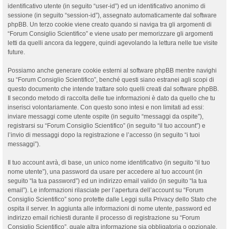
identificativo utente (in seguito “user-id”) ed un identificativo anonimo di
sessione (in seguito “session-id”), assegnato automaticamente dal software
phpBB. Un terzo cookie viene creato quando si naviga tra gli argomenti di
“Forum Consiglio Scientifico” e viene usato per memorizzare gli argomenti
letti da quelli ancora da leggere, quindi agevolando la lettura nelle tue visite
future.
Possiamo anche generare cookie esterni al software phpBB mentre navighi
su “Forum Consiglio Scientifico”, benché questi siano estranei agli scopi di
questo documento che intende trattare solo quelli creati dal software phpBB.
Il secondo metodo di raccolta delle tue informazioni è dato da quello che tu
inserisci volontariamente. Con questo sono intesi e non limitati ad essi:
inviare messaggi come utente ospite (in seguito “messaggi da ospite”),
registrarsi su “Forum Consiglio Scientifico” (in seguito “il tuo account”) e
l’invio di messaggi dopo la registrazione e l’accesso (in seguito “i tuoi
messaggi”).
Il tuo account avrà, di base, un unico nome identificativo (in seguito “il tuo
nome utente”), una password da usare per accedere al tuo account (in
seguito “la tua password”) ed un indirizzo email valido (in seguito “la tua
email”). Le informazioni rilasciate per l’apertura dell’account su “Forum
Consiglio Scientifico” sono protette dalle Leggi sulla Privacy dello Stato che
ospita il server. In aggiunta alle informazioni di nome utente, password ed
indirizzo email richiesti durante il processo di registrazione su “Forum
Consiglio Scientifico”, quale altra informazione sia obbligatoria o opzionale,